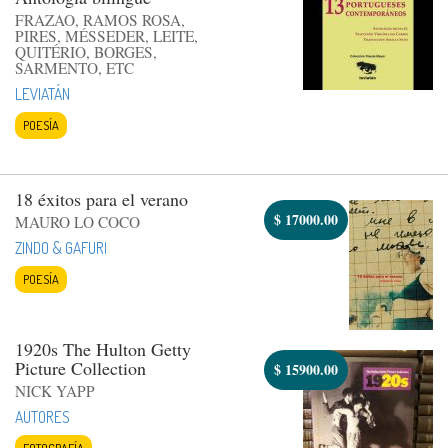
FRAZAO, RAMOS ROSA,
PIRES, MÉSSEDER, LEITE,
QUITÉRIO, BORGES,
SARMENTO, ETC
LEVIATÁN
POESÍA
18 éxitos para el verano
$
17000.00
MAURO LO COCO
ZINDO & GAFURI
POESÍA
1920s The Hulton Getty
Picture Collection
$
15900.00
NICK YAPP
AUTORES
FOTOGRAFÍA