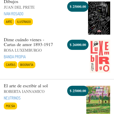
Dibujos
$
25000.00
JUAN DEL PRETE
IVAN ROSADO
ARTE
ILUSTRADO
Dime cuándo vienes -
Cartas de amor 1893-1917
$
26000.00
ROSA LUXEMBURGO
BANDA PROPIA
CARTAS
BIOGRAFÍA
El arte de escribir al sol
$
25000.00
ROBERTA IANNAMICO
NEUTRINOS
POESÍA