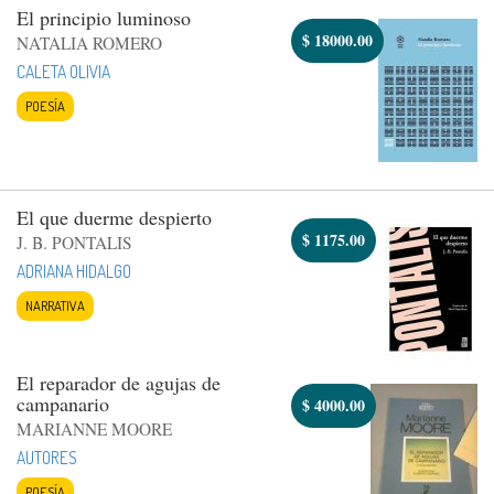
El principio luminoso
$
18000.00
NATALIA ROMERO
CALETA OLIVIA
POESÍA
El que duerme despierto
$
1175.00
J. B. PONTALIS
ADRIANA HIDALGO
NARRATIVA
El reparador de agujas de
campanario
$
4000.00
MARIANNE MOORE
AUTORES
POESÍA