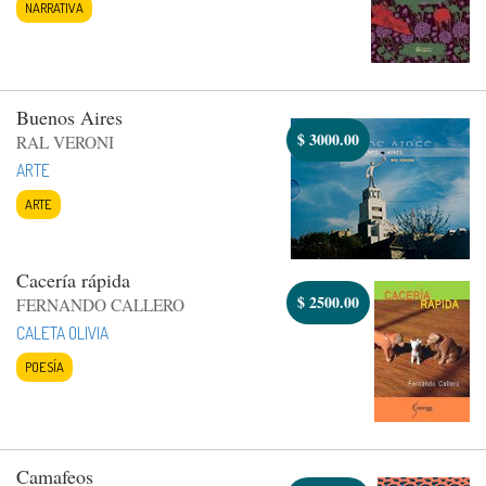
NARRATIVA
Buenos Aires
$
3000.00
RAL VERONI
ARTE
ARTE
Cacería rápida
$
2500.00
FERNANDO CALLERO
CALETA OLIVIA
POESÍA
Camafeos