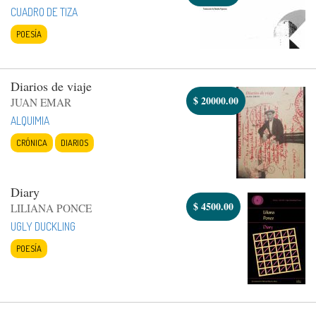
CUADRO DE TIZA
POESÍA
Diarios de viaje
$
20000.00
JUAN EMAR
ALQUIMIA
CRÓNICA
DIARIOS
Diary
$
4500.00
LILIANA PONCE
UGLY DUCKLING
POESÍA