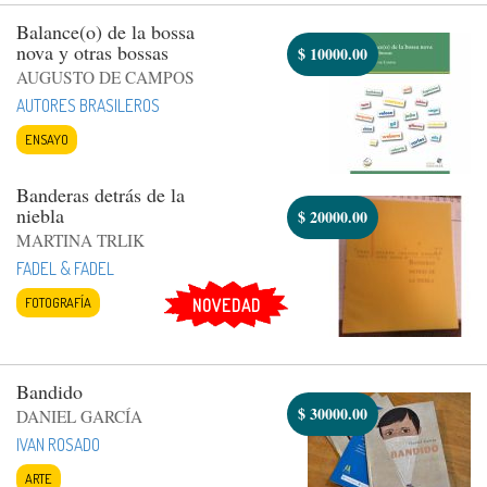
Balance(o) de la bossa
nova y otras bossas
$
10000.00
AUGUSTO DE CAMPOS
AUTORES BRASILEROS
ENSAYO
Banderas detrás de la
niebla
$
20000.00
MARTINA TRLIK
FADEL & FADEL
FOTOGRAFÍA
NOVEDAD
Bandido
$
30000.00
DANIEL GARCÍA
IVAN ROSADO
ARTE