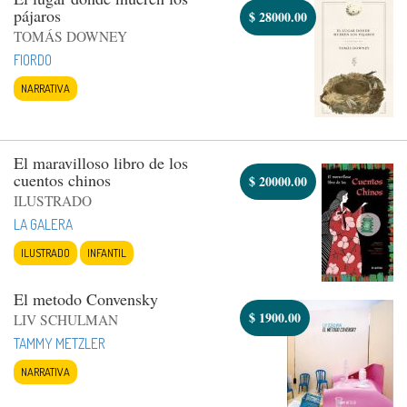
pájaros
$
28000.00
TOMÁS DOWNEY
FIORDO
NARRATIVA
El maravilloso libro de los
cuentos chinos
$
20000.00
ILUSTRADO
LA GALERA
ILUSTRADO
INFANTIL
El metodo Convensky
$
1900.00
LIV SCHULMAN
TAMMY METZLER
NARRATIVA