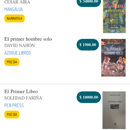
$
34800.00
CESAR AIRA
MANSALVA
NARRATIVA
El primer hombre solo
$
1900.00
DAVID NAHÓN
AZOGUE LIBROS
POESÍA
El Primer Libro
$
10000.00
SOLEDAD FARIÑA
PEN PRESS
POESÍA