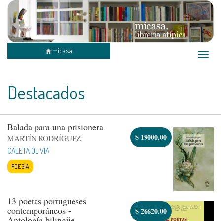
micasa
Toggle
naviga
Destacados
Balada para una prisionera
$
19000.00
MARTÍN RODRÍGUEZ
CALETA OLIVIA
POESÍA
13 poetas portugueses
contemporáneos -
$
26620.00
Antología bilingüe