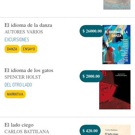
El idioma de la danza
$
26000.00
AUTORES VARIOS
EXCURSIONES
DANZA
ENSAYO
El idioma de los gatos
$
2000.00
SPENCER HOLST
DEL OTRO LADO
NARRATIVA
El lado ciego
$
420.00
CARLOS BATTILANA