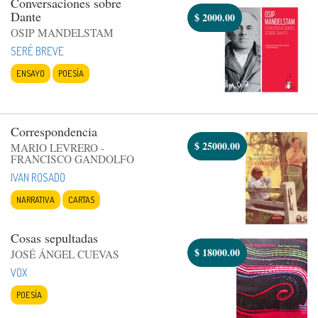
Conversaciones sobre
Dante
$
2000.00
OSIP MANDELSTAM
SERÉ BREVE
ENSAYO
POESÍA
Correspondencia
$
25000.00
MARIO LEVRERO -
FRANCISCO GANDOLFO
IVAN ROSADO
NARRATIVA
CARTAS
Cosas sepultadas
$
18000.00
JOSÉ ÁNGEL CUEVAS
VOX
POESÍA