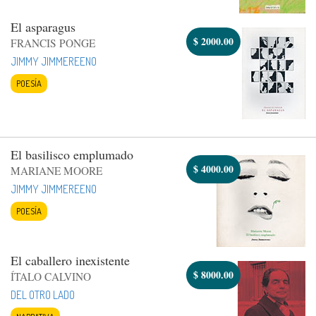
El asparagus
$
2000.00
FRANCIS PONGE
JIMMY JIMMEREENO
POESÍA
El basilisco emplumado
$
4000.00
MARIANE MOORE
JIMMY JIMMEREENO
POESÍA
El caballero inexistente
$
8000.00
ÍTALO CALVINO
DEL OTRO LADO