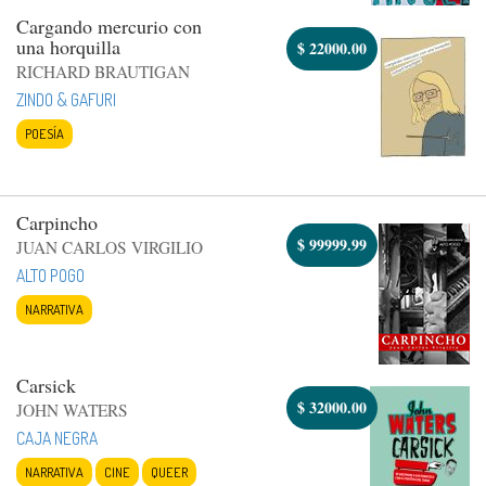
Cargando mercurio con
una horquilla
$
22000.00
RICHARD BRAUTIGAN
ZINDO & GAFURI
POESÍA
Carpincho
$
99999.99
JUAN CARLOS VIRGILIO
ALTO POGO
NARRATIVA
Carsick
$
32000.00
JOHN WATERS
CAJA NEGRA
NARRATIVA
CINE
QUEER