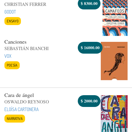
$
8300.00
CHRISTIAN FERRER
GODOT
ENSAYO
Canciones
$
16000.00
SEBASTIÁN BIANCHI
VOX
POESÍA
Cara de ángel
$
2000.00
OSWALDO REYNOSO
ELOÍSA CARTONERA
NARRATIVA