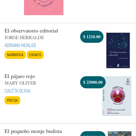
El observatorio editorial
$
1210.00
JORGE HERRALDE
ADRIANA HIDALGO
NARRATIVA
ENSAYO
El pájaro rojo
$
25000.00
MARY OLIVER
CALETA OLIVIA
POESÍA
El pequeño monje budista