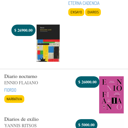
ETERNA CADENCIA
ENSAYO
DIARIOS
$
26900.00
Diario nocturno
$
26000.00
ENNIO FLAIANO
FIORDO
NARRATIVA
Diarios de exilio
$
5000.00
YANNIS RITSOS