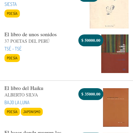
SIESTA
POESÍA
El libro de unos sonidos
$
50000.00
37 POETAS DEL PERÚ
TSÉ - TSÉ
POESÍA
El libro del Haiku
$
35000.00
ALBERTO SILVA
BAJO LA LUNA
POESÍA
JAPONISMO
El lugar donde mueren los