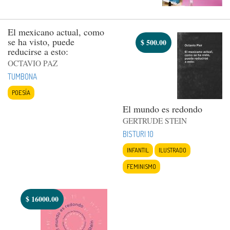
El mexicano actual, como
se ha visto, puede
$
500.00
reducirse a esto:
OCTAVIO PAZ
TUMBONA
POESÍA
El mundo es redondo
GERTRUDE STEIN
BISTURI 10
INFANTIL
ILUSTRADO
FEMINISMO
$
16000.00