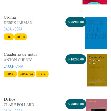
Croma
$
28900.00
DEREK JARMAN
CAJA NEGRA
CINE
QUEER
Cuaderno de notas
$
10200.00
ANTON CHÉJOV
LA COMPAÑÍA
CARTAS
NARRATIVA
TEATRO
Delfos
$
28000.00
CLARE POLLARD
CAJA NEGRA