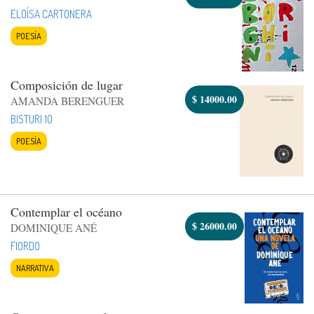
ELOÍSA CARTONERA
POESÍA
Composición de lugar
$
14000.00
AMANDA BERENGUER
BISTURI 10
POESÍA
Contemplar el océano
$
26000.00
DOMINIQUE ANÉ
FIORDO
NARRATIVA