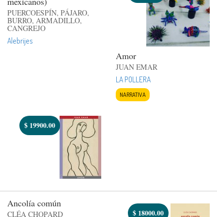
mexicanos)
PUERCOESPÍN, PÁJARO,
BURRO, ARMADILLO,
CANGREJO
Alebrijes
Amor
JUAN EMAR
LA POLLERA
NARRATIVA
$
19900.00
Ancolía común
$
18000.00
CLÉA CHOPARD