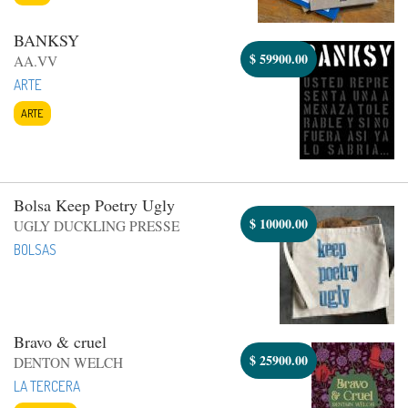
BANKSY
$
59900.00
AA.VV
ARTE
ARTE
Bolsa Keep Poetry Ugly
$
10000.00
UGLY DUCKLING PRESSE
BOLSAS
Bravo & cruel
$
25900.00
DENTON WELCH
LA TERCERA