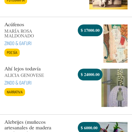
Acúfenos
$
17000.00
MARÍA ROSA
MALDONADO
ZINDO & GAFURI
POESÍA
Ahí lejos todavía
$
24000.00
ALICIA GENOVESE
ZINDO & GAFURI
NARRATIVA
Alebrijes (muñecos
artesanales de madera
$
6000.00