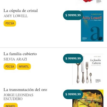
La cúpula de cristal
$
99999.99
AMY LOWELL
POESÍA
La familia cubierto
$
99999.99
SILVIA ARAZI
POESÍA
INFANTIL
La transmutación del oro
$
99999.99
JORGE LEONIDAS
ESCUDERO
INFANTIL