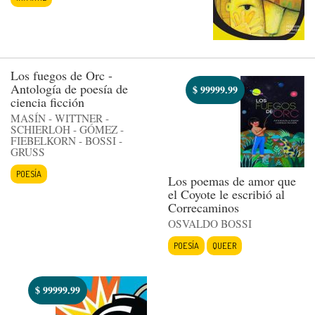
Los fuegos de Orc -
Antología de poesía de
$
99999.99
ciencia ficción
MASÍN - WITTNER -
SCHIERLOH - GÓMEZ -
FIEBELKORN - BOSSI -
GRUSS
POESÍA
Los poemas de amor que
el Coyote le escribió al
Correcaminos
OSVALDO BOSSI
POESÍA
QUEER
$
99999.99