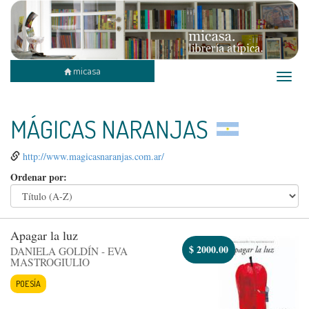
micasa
Toggle
naviga
MÁGICAS NARANJAS
http://www.magicasnaranjas.com.ar/
Ordenar por:
Apagar la luz
$
2000.00
DANIELA GOLDÍN - EVA
MASTROGIULIO
POESÍA