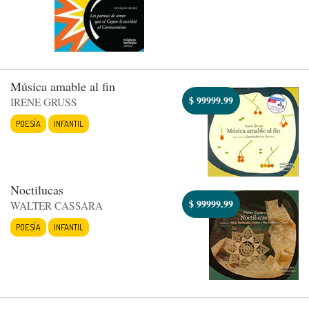
Música amable al fin
$
99999.99
IRENE GRUSS
POESÍA
INFANTIL
Noctilucas
$
99999.99
WALTER CASSARA
POESÍA
INFANTIL