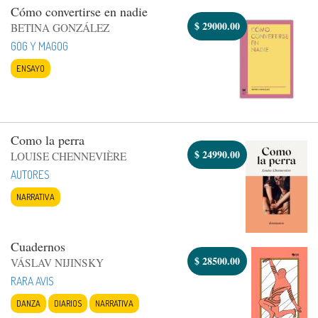
Cómo convertirse en nadie
$
29000.00
BETINA GONZÁLEZ
GOG Y MAGOG
ENSAYO
Como la perra
$
24990.00
LOUISE CHENNEVIÈRE
AUTORES
NARRATIVA
Cuadernos
$
28500.00
VÁSLAV NIJINSKY
RARA AVIS
DANZA
DIARIOS
NARRATIVA