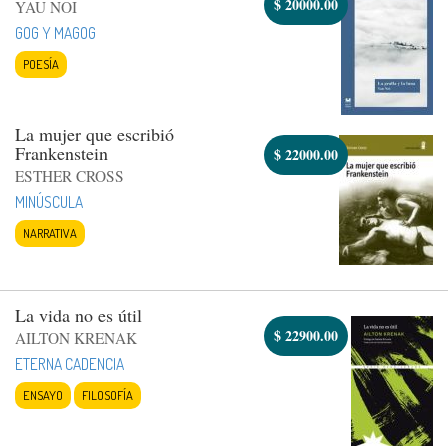
$
20000.00
YAU NOI
GOG Y MAGOG
POESÍA
La mujer que escribió
Frankenstein
$
22000.00
ESTHER CROSS
MINÚSCULA
NARRATIVA
La vida no es útil
$
22900.00
AILTON KRENAK
ETERNA CADENCIA
ENSAYO
FILOSOFÍA