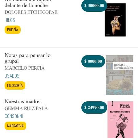
delante de la noche
$
30000.00
DOLORES ETCHECOPAR
HILOS
POESÍA
Notas para pensar lo
grupal
$
8000.00
MARCELO PERCIA
USADOS
FILOSOFÍA
Nuestras madres
$
24990.00
GEMMA RUIZ PALÀ
CONSONNI
NARRATIVA