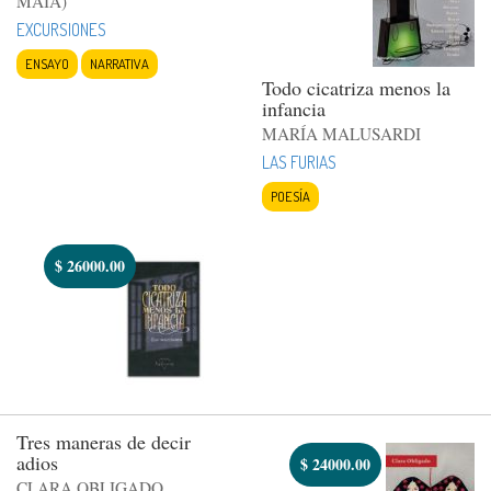
MAIA)
EXCURSIONES
ENSAYO
NARRATIVA
Todo cicatriza menos la
infancia
MARÍA MALUSARDI
LAS FURIAS
POESÍA
$
26000.00
Tres maneras de decir
adios
$
24000.00
CLARA OBLIGADO