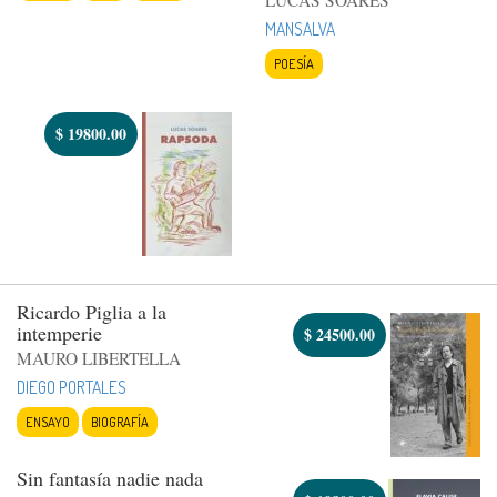
MANSALVA
POESÍA
$
19800.00
Ricardo Piglia a la
intemperie
$
24500.00
MAURO LIBERTELLA
DIEGO PORTALES
ENSAYO
BIOGRAFÍA
Sin fantasía nadie nada