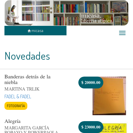
micasa
Toggle
naviga
Novedades
Banderas detrás de la
niebla
$
20000.00
MARTINA TRLIK
FADEL & FADEL
FOTOGRAFÍA
Alegría
$
23000.00
MARGARITA GARCÍA
ROBAYO Y POWERPAOLA