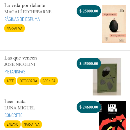
La vida por delante
$
25000.00
MAGALÍ ETCHEBARNE
PÁGINAS DE ESPUMA
NARRATIVA
Las que vencen
$
45000.00
JOSÉ NICOLINI
METANINFAS
ARTE
FOTOGRAFÍA
CRÓNICA
Leer mata
$
24600.00
LUNA MIGUEL
CONCRETO
ENSAYO
NARRATIVA