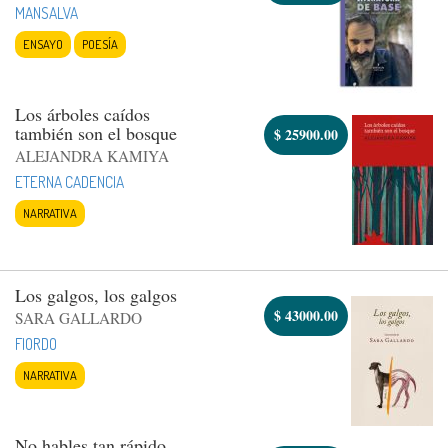
MANSALVA
ENSAYO
POESÍA
Los árboles caídos
también son el bosque
$
25900.00
ALEJANDRA KAMIYA
ETERNA CADENCIA
NARRATIVA
Los galgos, los galgos
$
43000.00
SARA GALLARDO
FIORDO
NARRATIVA
No hables tan rápido