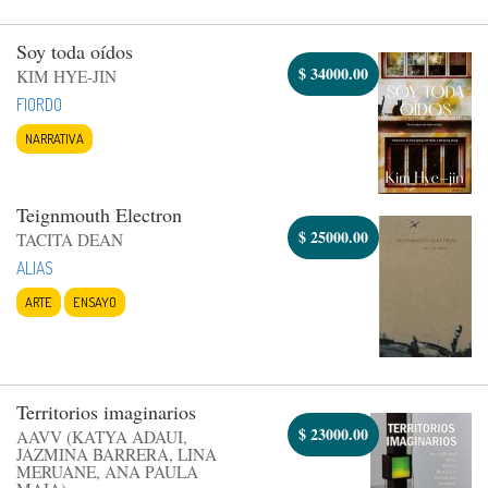
Soy toda oídos
$
34000.00
KIM HYE-JIN
FIORDO
NARRATIVA
Teignmouth Electron
$
25000.00
TACITA DEAN
ALIAS
ARTE
ENSAYO
Territorios imaginarios
$
23000.00
AAVV (KATYA ADAUI,
JAZMINA BARRERA, LINA
MERUANE, ANA PAULA