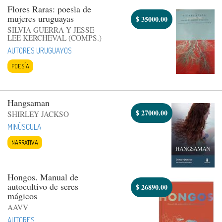
Flores Raras: poesìa de
mujeres uruguayas
$
35000.00
SILVIA GUERRA Y JESSE
LEE KERCHEVAL (COMPS.)
AUTORES URUGUAYOS
POESÍA
Hangsaman
$
27000.00
SHIRLEY JACKSO
MINÚSCULA
NARRATIVA
Hongos. Manual de
autocultivo de seres
$
26890.00
mágicos
AAVV
AUTORES