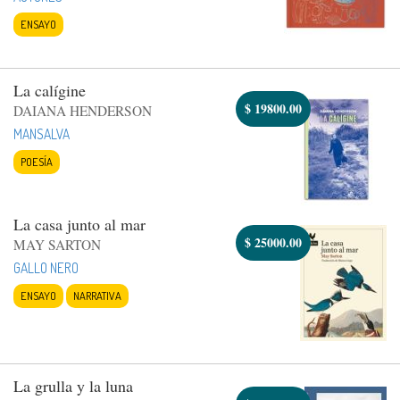
ENSAYO
La calígine
$
19800.00
DAIANA HENDERSON
MANSALVA
POESÍA
La casa junto al mar
$
25000.00
MAY SARTON
GALLO NERO
ENSAYO
NARRATIVA
La grulla y la luna