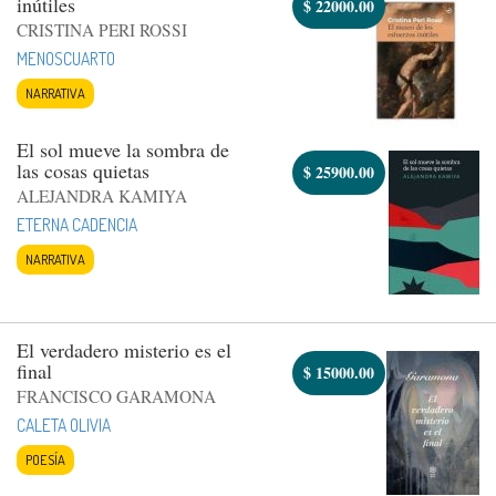
inútiles
$
22000.00
CRISTINA PERI ROSSI
MENOSCUARTO
NARRATIVA
El sol mueve la sombra de
las cosas quietas
$
25900.00
ALEJANDRA KAMIYA
ETERNA CADENCIA
NARRATIVA
El verdadero misterio es el
final
$
15000.00
FRANCISCO GARAMONA
CALETA OLIVIA
POESÍA