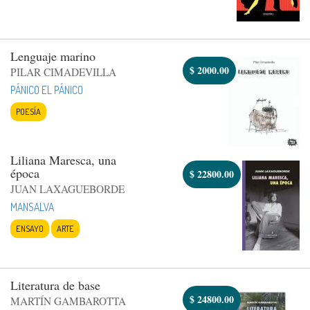
Lenguaje marino
$
2000.00
PILAR CIMADEVILLA
PÁNICO EL PÁNICO
POESÍA
Liliana Maresca, una
época
$
22800.00
JUAN LAXAGUEBORDE
MANSALVA
ENSAYO
ARTE
Literatura de base
$
24800.00
MARTÍN GAMBAROTTA