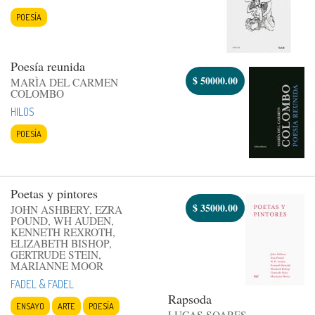
POESÍA
Poesía reunida
$
50000.00
MARÌA DEL CARMEN
COLOMBO
HILOS
POESÍA
Poetas y pintores
$
35000.00
JOHN ASHBERY, EZRA
POUND, WH AUDEN,
KENNETH REXROTH,
ELIZABETH BISHOP,
GERTRUDE STEIN,
MARIANNE MOOR
FADEL & FADEL
Rapsoda
ENSAYO
ARTE
POESÍA
LUCAS SOARES