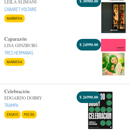
$
30900.00
LEILA SLIMANI
CABARET VOLTAIRE
NARRATIVA
Caparazón
$
24990.00
LISA GINZBURG
TRES HERMANAS
NARRATIVA
Celebración
$
26990.00
EDGARDO DOBRY
TRAMPA
ENSAYO
POESÍA