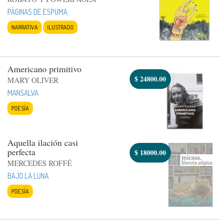
PÁGINAS DE ESPUMA
NARRATIVA
ILUSTRADO
Americano primitivo
$
24800.00
MARY OLIVER
MANSALVA
POESÍA
Aquella ilación casi
perfecta
$
18000.00
MERCEDES ROFFÉ
BAJO LA LUNA
POESÍA