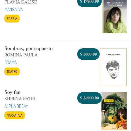
$
19800.00
FLAVIA CALISE
MANSALVA
POESÍA
Sombras, por supuesto
$
5000.00
ROMINA PAULA
DRAMA
TEATRO
Soy fan
$
26900.00
SHEENA PATEL
ALPHA DECAY
NARRATIVA