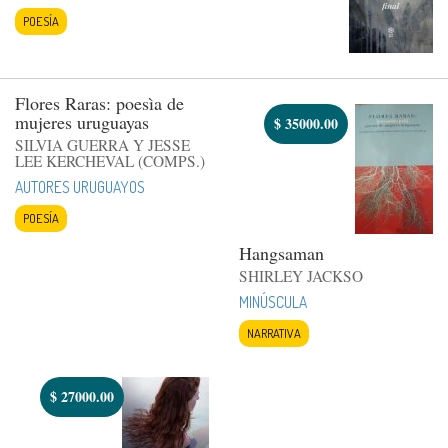
POESÍA
Flores Raras: poesìa de
mujeres uruguayas
$
35000.00
SILVIA GUERRA Y JESSE
LEE KERCHEVAL (COMPS.)
AUTORES URUGUAYOS
POESÍA
Hangsaman
SHIRLEY JACKSO
MINÚSCULA
NARRATIVA
$
27000.00