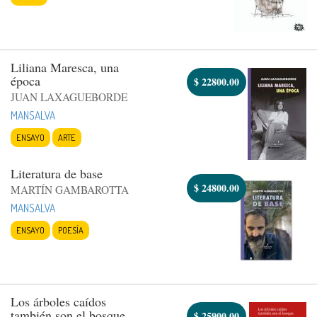
Liliana Maresca, una
época
$
22800.00
JUAN LAXAGUEBORDE
MANSALVA
ENSAYO
ARTE
Literatura de base
$
24800.00
MARTÍN GAMBAROTTA
MANSALVA
ENSAYO
POESÍA
Los árboles caídos
también son el bosque
$
25900.00