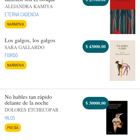
ALEJANDRA KAMIYA
ETERNA CADENCIA
NARRATIVA
Los galgos, los galgos
$
43000.00
SARA GALLARDO
FIORDO
NARRATIVA
No hables tan rápido
delante de la noche
$
30000.00
DOLORES ETCHECOPAR
HILOS
POESÍA