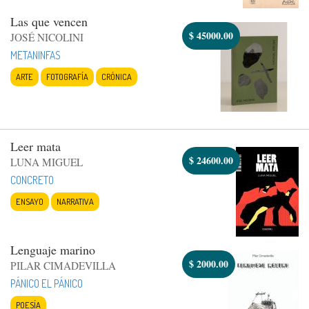
Las que vencen
$
45000.00
JOSÉ NICOLINI
METANINFAS
ARTE
FOTOGRAFÍA
CRÓNICA
Leer mata
$
24600.00
LUNA MIGUEL
CONCRETO
ENSAYO
NARRATIVA
Lenguaje marino
$
2000.00
PILAR CIMADEVILLA
PÁNICO EL PÁNICO
POESÍA