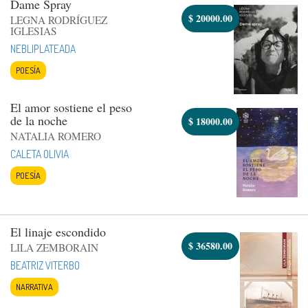
Dame Spray
$
20000.00
LEGNA RODRÍGUEZ
IGLESIAS
NEBLIPLATEADA
POESÍA
El amor sostiene el peso
de la noche
$
18000.00
NATALIA ROMERO
CALETA OLIVIA
POESÍA
El linaje escondido
$
36580.00
LILA ZEMBORAIN
BEATRIZ VITERBO
NARRATIVA