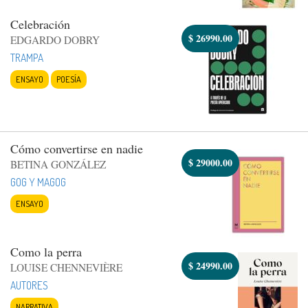
Celebración
$
26990.00
EDGARDO DOBRY
TRAMPA
ENSAYO
POESÍA
Cómo convertirse en nadie
$
29000.00
BETINA GONZÁLEZ
GOG Y MAGOG
ENSAYO
Como la perra
$
24990.00
LOUISE CHENNEVIÈRE
AUTORES
NARRATIVA