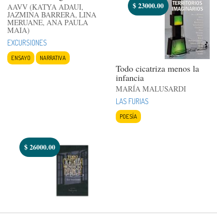
$
23000.00
AAVV (KATYA ADAUI,
JAZMINA BARRERA, LINA
MERUANE, ANA PAULA
MAIA)
EXCURSIONES
ENSAYO
NARRATIVA
Todo cicatriza menos la
infancia
MARÍA MALUSARDI
LAS FURIAS
POESÍA
$
26000.00