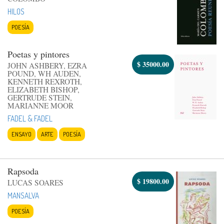
HILOS
POESÍA
Poetas y pintores
$
35000.00
JOHN ASHBERY, EZRA
POUND, WH AUDEN,
KENNETH REXROTH,
ELIZABETH BISHOP,
GERTRUDE STEIN,
MARIANNE MOOR
FADEL & FADEL
ENSAYO
ARTE
POESÍA
Rapsoda
$
19800.00
LUCAS SOARES
MANSALVA
POESÍA