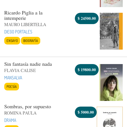
Ricardo Piglia a la
intemperie
$
24500.00
MAURO LIBERTELLA
DIEGO PORTALES
ENSAYO
BIOGRAFÍA
Sin fantasía nadie nada
$
19800.00
FLAVIA CALISE
MANSALVA
POESÍA
Sombras, por supuesto
$
5000.00
ROMINA PAULA
DRAMA