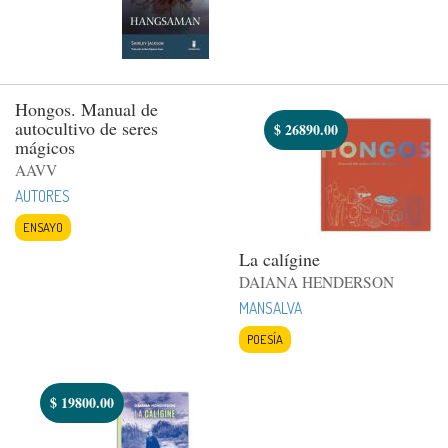
Hongos. Manual de
autocultivo de seres
$
26890.00
mágicos
AAVV
AUTORES
ENSAYO
La calígine
DAIANA HENDERSON
MANSALVA
POESÍA
$
19800.00