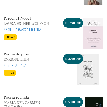
Perder el Nobel
$
18900.00
LAURA ESTHER WOLFSON
GRISELDA GARCÍA EDITORA
ENSAYO
Poesía de paso
$
22000.00
ENRIQUE LIHN
NEBLIPLATEADA
POESÍA
Poesía reunida
$
50000.00
MARÌA DEL CARMEN
COLOMBO