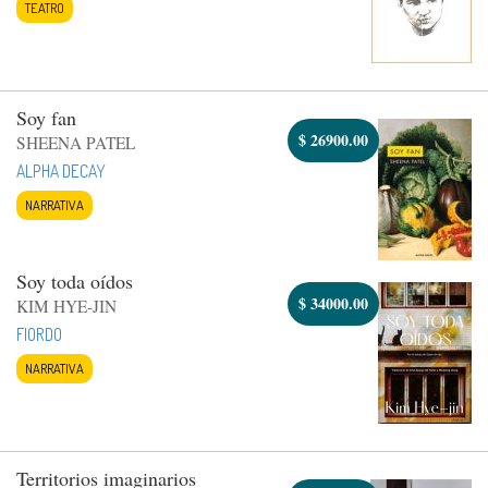
TEATRO
Soy fan
$
26900.00
SHEENA PATEL
ALPHA DECAY
NARRATIVA
Soy toda oídos
$
34000.00
KIM HYE-JIN
FIORDO
NARRATIVA
Territorios imaginarios