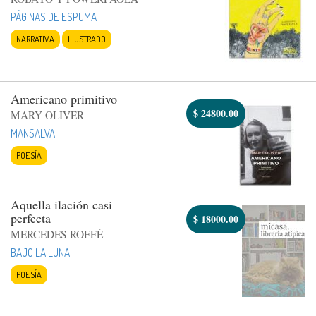
PÁGINAS DE ESPUMA
NARRATIVA
ILUSTRADO
Americano primitivo
$
24800.00
MARY OLIVER
MANSALVA
POESÍA
Aquella ilación casi
perfecta
$
18000.00
MERCEDES ROFFÉ
BAJO LA LUNA
POESÍA