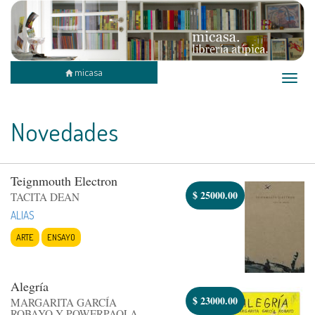
micasa
Toggle
naviga
Novedades
Teignmouth Electron
$
25000.00
TACITA DEAN
ALIAS
ARTE
ENSAYO
Alegría
$
23000.00
MARGARITA GARCÍA
ROBAYO Y POWERPAOLA