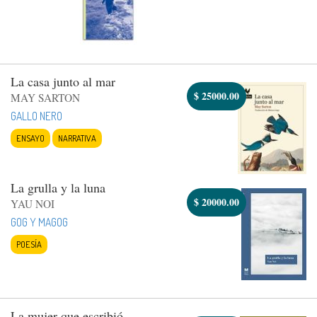
La casa junto al mar
$
25000.00
MAY SARTON
GALLO NERO
ENSAYO
NARRATIVA
La grulla y la luna
$
20000.00
YAU NOI
GOG Y MAGOG
POESÍA
La mujer que escribió