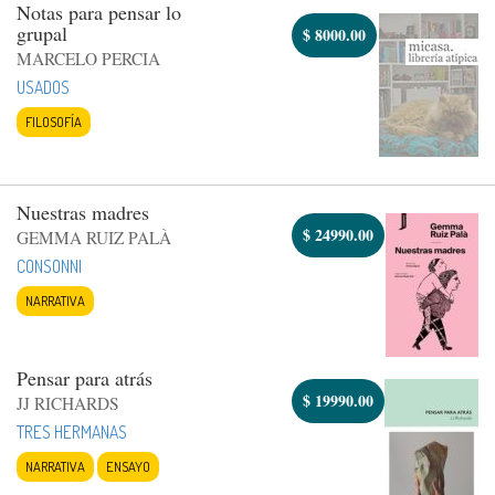
Notas para pensar lo
grupal
$
8000.00
MARCELO PERCIA
USADOS
FILOSOFÍA
Nuestras madres
$
24990.00
GEMMA RUIZ PALÀ
CONSONNI
NARRATIVA
Pensar para atrás
$
19990.00
JJ RICHARDS
TRES HERMANAS
NARRATIVA
ENSAYO