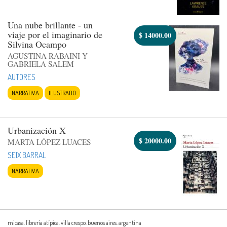
Una nube brillante - un
viaje por el imaginario de
$
14000.00
Silvina Ocampo
AGUSTINA RABAINI Y
GABRIELA SALEM
AUTORES
NARRATIVA
ILUSTRADO
Urbanización X
$
20000.00
MARTA LÓPEZ LUACES
SEIX BARRAL
NARRATIVA
micasa. librería atípica. villa crespo. buenos aires. argentina