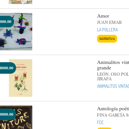
Amor
000.00
JUAN EMAR
LA POLLERA
NARRATIVA
Animalitos vint
grande
8000.00
LEÓN, OSO PO
JIRAFA
ANIMALITOS VINTA
Antología poét
0000.00
FINA GARCÍA 
FCE