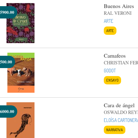
Buenos Aires
5900.00
RAL VERONI
ARTE
ARTE
Camafeos
500.00
CHRISTIAN FE
GODOT
ENSAYO
Cara de ángel
6000.00
OSWALDO REY
ELOÍSA CARTONER
NARRATIVA