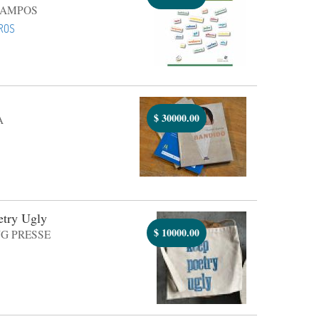
CAMPOS
ROS
$
30000.00
A
etry Ugly
$
10000.00
G PRESSE