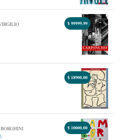
$
99999.99
VIRGILIO
$
18900.00
$
10000.00
MBORGHINI
A