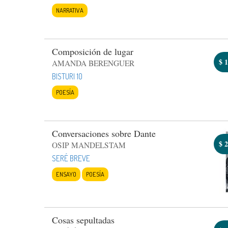
NARRATIVA
Composición de lugar
$
1
AMANDA BERENGUER
BISTURI 10
POESÍA
Conversaciones sobre Dante
$
2
OSIP MANDELSTAM
SERÉ BREVE
ENSAYO
POESÍA
Cosas sepultadas