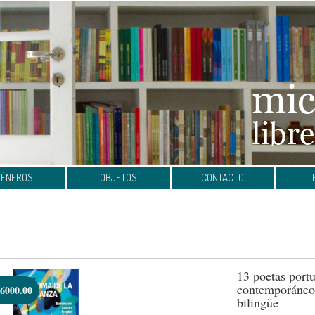
GÉNEROS
OBJETOS
CONTACTO
13 poetas port
contemporáneos
6000.00
bilingüe