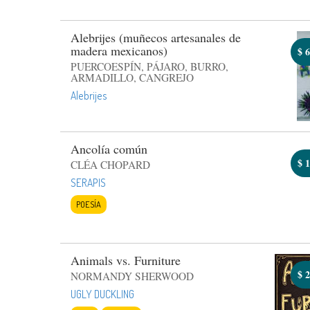
Alebrijes (muñecos artesanales de
madera mexicanos)
$
6
PUERCOESPÍN, PÁJARO, BURRO,
ARMADILLO, CANGREJO
Alebrijes
Ancolía común
$
1
CLÉA CHOPARD
SERAPIS
POESÍA
Animals vs. Furniture
$
2
NORMANDY SHERWOOD
UGLY DUCKLING