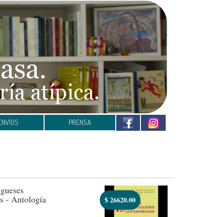
ENVÍOS
PRENSA
ugueses
 - Antología
$
26620.00