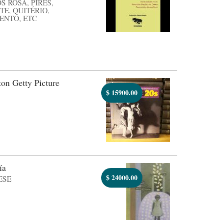
 ROSA, PIRES,
TE, QUITÉRIO,
ENTO, ETC
on Getty Picture
$
15900.00
ía
$
24000.00
ESE