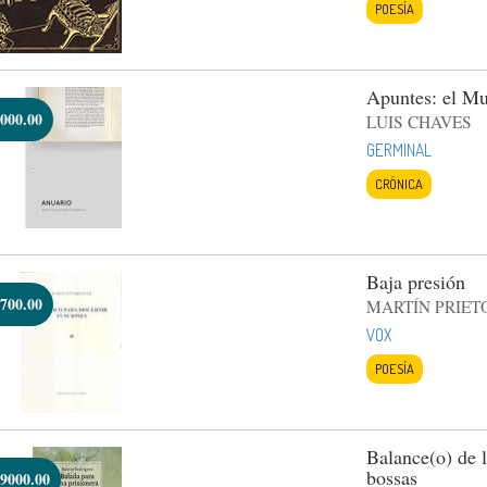
POESÍA
Apuntes: el Mu
000.00
LUIS CHAVES
GERMINAL
CRÓNICA
Baja presión
700.00
MARTÍN PRIET
VOX
POESÍA
Balance(o) de l
bossas
9000.00