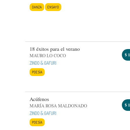
DANZA
ENSAYO
18 éxitos para el verano
$
1
MAURO LO COCO
ZINDO & GAFURI
POESÍA
Acúfenos
$
1
MARÍA ROSA MALDONADO
ZINDO & GAFURI
POESÍA