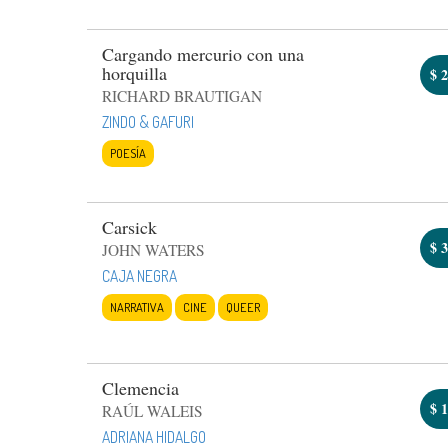
Cargando mercurio con una
horquilla
$
2
RICHARD BRAUTIGAN
ZINDO & GAFURI
POESÍA
Carsick
$
3
JOHN WATERS
CAJA NEGRA
NARRATIVA
CINE
QUEER
Clemencia
$
1
RAÚL WALEIS
ADRIANA HIDALGO