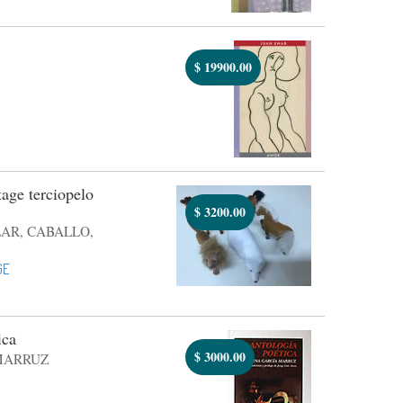
$
19900.00
age terciopelo
$
3200.00
LAR, CABALLO,
GE
ica
$
3000.00
MARRUZ