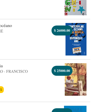
océano
$
26000.00
NÉ
ia
$
25000.00
O - FRANCISCO
AS