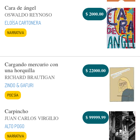
Cara de ángel
$
2000.00
OSWALDO REYNOSO
ELOÍSA CARTONERA
NARRATIVA
Cargando mercurio con
una horquilla
$
22000.00
RICHARD BRAUTIGAN
ZINDO & GAFURI
POESÍA
Carpincho
$
99999.99
JUAN CARLOS VIRGILIO
ALTO POGO
NARRATIVA