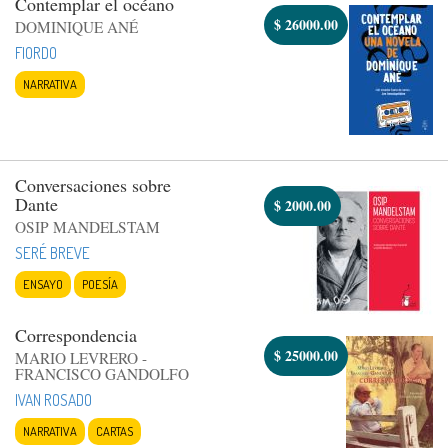
Contemplar el océano
$
26000.00
DOMINIQUE ANÉ
FIORDO
NARRATIVA
Conversaciones sobre
Dante
$
2000.00
OSIP MANDELSTAM
SERÉ BREVE
ENSAYO
POESÍA
Correspondencia
$
25000.00
MARIO LEVRERO -
FRANCISCO GANDOLFO
IVAN ROSADO
NARRATIVA
CARTAS