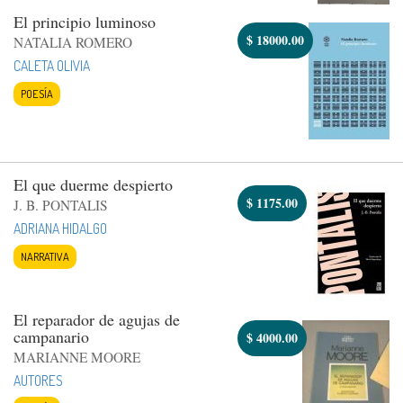
El principio luminoso
$
18000.00
NATALIA ROMERO
CALETA OLIVIA
POESÍA
El que duerme despierto
$
1175.00
J. B. PONTALIS
ADRIANA HIDALGO
NARRATIVA
El reparador de agujas de
campanario
$
4000.00
MARIANNE MOORE
AUTORES