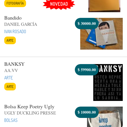
FOTOGRAFÍA
NOVEDAD
Bandido
$
30000.00
DANIEL GARCÍA
IVAN ROSADO
ARTE
BANKSY
$
59900.00
AA.VV
ARTE
ARTE
Bolsa Keep Poetry Ugly
$
10000.00
UGLY DUCKLING PRESSE
BOLSAS