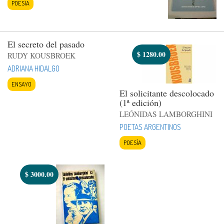
POESÍA
El secreto del pasado
$
1280.00
RUDY KOUSBROEK
ADRIANA HIDALGO
ENSAYO
El solicitante descolocado
(1ª edición)
LEÓNIDAS LAMBORGHINI
POETAS ARGENTINOS
POESÍA
$
3000.00