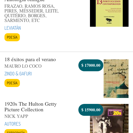
FRAZAO, RAMOS ROSA,
PIRES, MÉSSEDER, LEITE,
QUITÉRIO, BORGES,
SARMENTO, ETC
LEVIATÁN
POESÍA
18 éxitos para el verano
$
17000.00
MAURO LO COCO
ZINDO & GAFURI
POESÍA
1920s The Hulton Getty
Picture Collection
$
15900.00
NICK YAPP
AUTORES
FOTOGRAFÍA