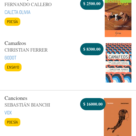
$
2500.00
FERNANDO CALLERO
CALETA OLIVIA
POESÍA
Camafeos
$
8300.00
CHRISTIAN FERRER
GODOT
ENSAYO
Canciones
$
16000.00
SEBASTIÁN BIANCHI
VOX
POESÍA