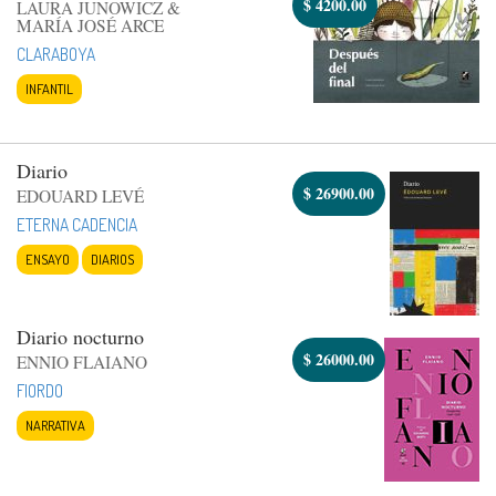
$
4200.00
LAURA JUNOWICZ &
MARÍA JOSÉ ARCE
CLARABOYA
INFANTIL
Diario
$
26900.00
EDOUARD LEVÉ
ETERNA CADENCIA
ENSAYO
DIARIOS
Diario nocturno
$
26000.00
ENNIO FLAIANO
FIORDO
NARRATIVA