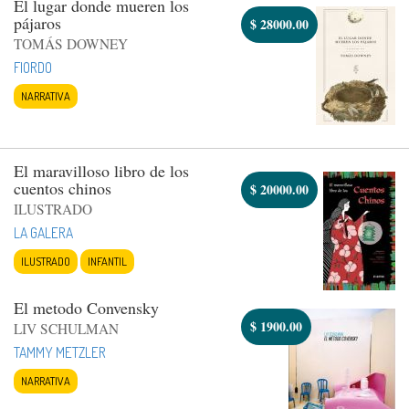
El lugar donde mueren los
pájaros
$
28000.00
TOMÁS DOWNEY
FIORDO
NARRATIVA
El maravilloso libro de los
cuentos chinos
$
20000.00
ILUSTRADO
LA GALERA
ILUSTRADO
INFANTIL
El metodo Convensky
$
1900.00
LIV SCHULMAN
TAMMY METZLER
NARRATIVA