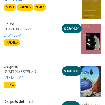
CARTAS
NARRATIVA
TEATRO
Delfos
$
28000.00
CLARE POLLARD
CAJA NEGRA
NARRATIVA
Después
$
18000.00
NURIT KASZTELAN
CALETA OLIVIA
POESÍA
Después del final