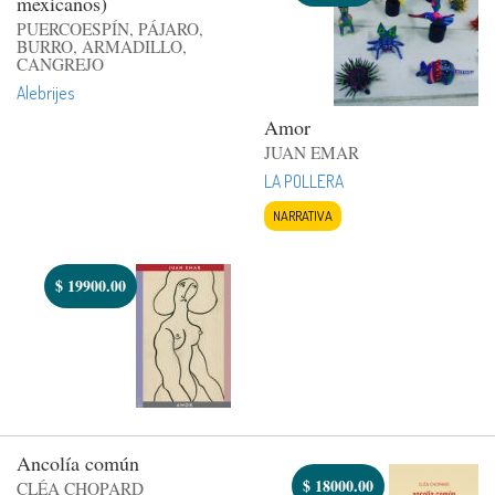
mexicanos)
PUERCOESPÍN, PÁJARO,
BURRO, ARMADILLO,
CANGREJO
Alebrijes
Amor
JUAN EMAR
LA POLLERA
NARRATIVA
$
19900.00
Ancolía común
$
18000.00
CLÉA CHOPARD