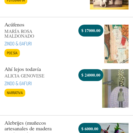
Acúfenos
$
17000.00
MARÍA ROSA
MALDONADO
ZINDO & GAFURI
POESÍA
Ahí lejos todavía
$
24000.00
ALICIA GENOVESE
ZINDO & GAFURI
NARRATIVA
Alebrijes (muñecos
artesanales de madera
$
6000.00