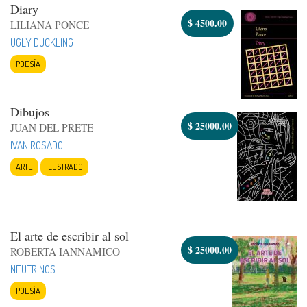
Diary
$
4500.00
LILIANA PONCE
UGLY DUCKLING
POESÍA
Dibujos
$
25000.00
JUAN DEL PRETE
IVAN ROSADO
ARTE
ILUSTRADO
El arte de escribir al sol
$
25000.00
ROBERTA IANNAMICO
NEUTRINOS
POESÍA