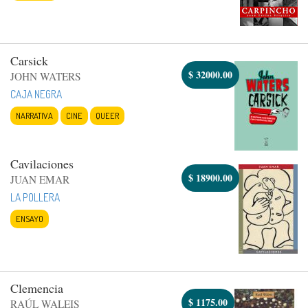
Carsick
$
32000.00
JOHN WATERS
CAJA NEGRA
NARRATIVA
CINE
QUEER
Cavilaciones
$
18900.00
JUAN EMAR
LA POLLERA
ENSAYO
Clemencia
$
1175.00
RAÚL WALEIS