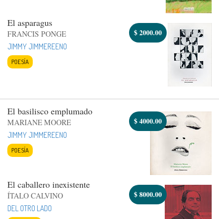
El asparagus
$
2000.00
FRANCIS PONGE
JIMMY JIMMEREENO
POESÍA
El basilisco emplumado
$
4000.00
MARIANE MOORE
JIMMY JIMMEREENO
POESÍA
El caballero inexistente
$
8000.00
ÍTALO CALVINO
DEL OTRO LADO