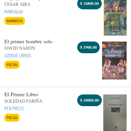
$
34800.00
CESAR AIRA
MANSALVA
NARRATIVA
El primer hombre solo
$
1900.00
DAVID NAHÓN
AZOGUE LIBROS
POESÍA
El Primer Libro
$
10000.00
SOLEDAD FARIÑA
PEN PRESS
POESÍA