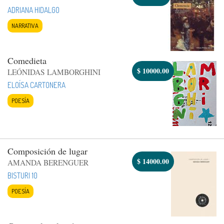
ADRIANA HIDALGO
NARRATIVA
Comedieta
$
10000.00
LEÓNIDAS LAMBORGHINI
ELOÍSA CARTONERA
POESÍA
Composición de lugar
$
14000.00
AMANDA BERENGUER
BISTURI 10
POESÍA