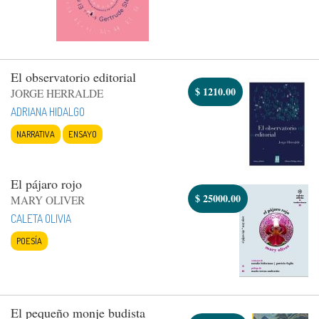
El observatorio editorial
$
1210.00
JORGE HERRALDE
ADRIANA HIDALGO
NARRATIVA
ENSAYO
El pájaro rojo
$
25000.00
MARY OLIVER
CALETA OLIVIA
POESÍA
El pequeño monje budista