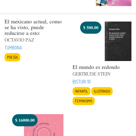
El mexicano actual, como
se ha visto, puede
$
500.00
reducirse a esto:
OCTAVIO PAZ
TUMBONA
POESÍA
El mundo es redondo
GERTRUDE STEIN
BISTURI 10
INFANTIL
ILUSTRADO
FEMINISMO
$
16000.00