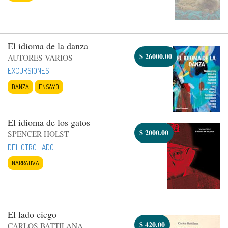
El idioma de la danza
$
26000.00
AUTORES VARIOS
EXCURSIONES
DANZA
ENSAYO
El idioma de los gatos
$
2000.00
SPENCER HOLST
DEL OTRO LADO
NARRATIVA
El lado ciego
$
420.00
CARLOS BATTILANA