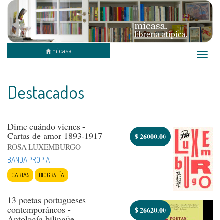
micasa
Toggle
naviga
Destacados
Dime cuándo vienes -
Cartas de amor 1893-1917
$
26000.00
ROSA LUXEMBURGO
BANDA PROPIA
CARTAS
BIOGRAFÍA
13 poetas portugueses
contemporáneos -
$
26620.00
Antología bilingüe