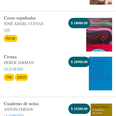
Cosas sepultadas
$
18000.00
JOSÉ ÁNGEL CUEVAS
VOX
POESÍA
Croma
$
28900.00
DEREK JARMAN
CAJA NEGRA
CINE
QUEER
Cuaderno de notas
$
10200.00
ANTON CHÉJOV
LA COMPAÑÍA