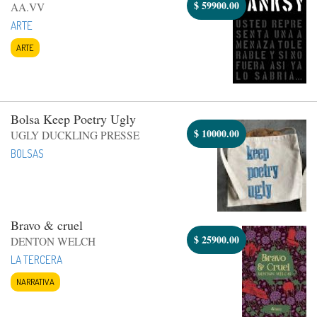
$
59900.00
AA.VV
ARTE
ARTE
Bolsa Keep Poetry Ugly
$
10000.00
UGLY DUCKLING PRESSE
BOLSAS
Bravo & cruel
$
25900.00
DENTON WELCH
LA TERCERA
NARRATIVA