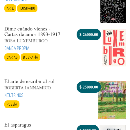
ARTE
ILUSTRADO
Dime cuándo vienes -
Cartas de amor 1893-1917
$
26000.00
ROSA LUXEMBURGO
BANDA PROPIA
CARTAS
BIOGRAFÍA
El arte de escribir al sol
$
25000.00
ROBERTA IANNAMICO
NEUTRINOS
POESÍA
El asparagus