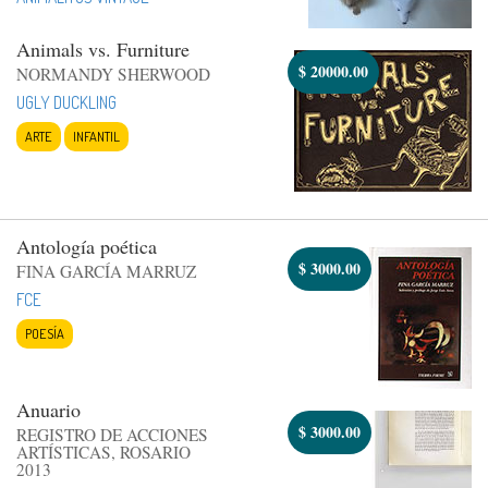
Animals vs. Furniture
$
20000.00
NORMANDY SHERWOOD
UGLY DUCKLING
ARTE
INFANTIL
Antología poética
$
3000.00
FINA GARCÍA MARRUZ
FCE
POESÍA
Anuario
$
3000.00
REGISTRO DE ACCIONES
ARTÍSTICAS, ROSARIO
2013