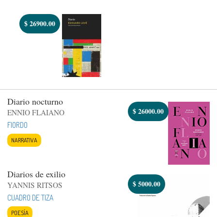
$
26900.00
Diario nocturno
$
26000.00
ENNIO FLAIANO
FIORDO
NARRATIVA
Diarios de exilio
$
5000.00
YANNIS RITSOS
CUADRO DE TIZA
POESÍA