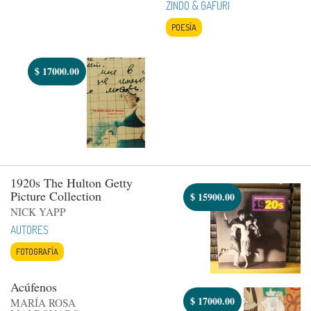
ZINDO & GAFURI
POESÍA
$
17000.00
1920s The Hulton Getty
Picture Collection
$
15900.00
NICK YAPP
AUTORES
FOTOGRAFÍA
Acúfenos
$
17000.00
MARÍA ROSA