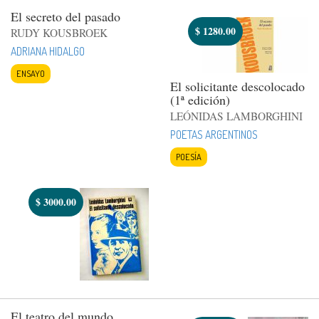
El secreto del pasado
$
1280.00
RUDY KOUSBROEK
ADRIANA HIDALGO
ENSAYO
El solicitante descolocado
(1ª edición)
LEÓNIDAS LAMBORGHINI
POETAS ARGENTINOS
POESÍA
$
3000.00
El teatro del mundo