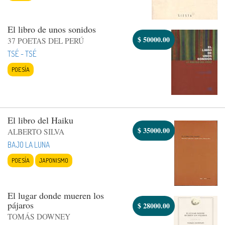
El libro de unos sonidos
$
50000.00
37 POETAS DEL PERÚ
TSÉ - TSÉ
POESÍA
El libro del Haiku
$
35000.00
ALBERTO SILVA
BAJO LA LUNA
POESÍA
JAPONISMO
El lugar donde mueren los
pájaros
$
28000.00
TOMÁS DOWNEY