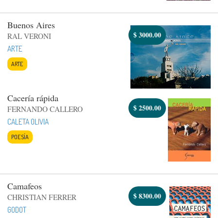
Buenos Aires
$
3000.00
RAL VERONI
ARTE
ARTE
Cacería rápida
$
2500.00
FERNANDO CALLERO
CALETA OLIVIA
POESÍA
Camafeos
$
8300.00
CHRISTIAN FERRER
GODOT