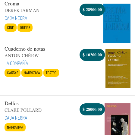
Croma
$
28900.00
DEREK JARMAN
CAJA NEGRA
CINE
QUEER
Cuaderno de notas
$
10200.00
ANTON CHÉJOV
LA COMPAÑÍA
CARTAS
NARRATIVA
TEATRO
Delfos
$
28000.00
CLARE POLLARD
CAJA NEGRA
NARRATIVA