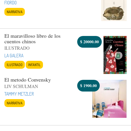
FIORDO
NARRATIVA
El maravilloso libro de los
cuentos chinos
$
20000.00
ILUSTRADO
LA GALERA
ILUSTRADO
INFANTIL
El metodo Convensky
$
1900.00
LIV SCHULMAN
TAMMY METZLER
NARRATIVA