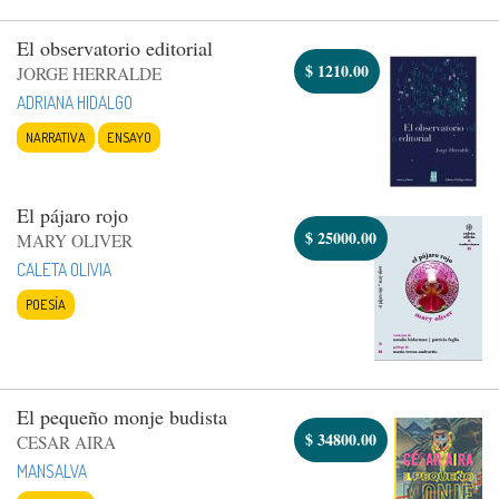
El observatorio editorial
$
1210.00
JORGE HERRALDE
ADRIANA HIDALGO
NARRATIVA
ENSAYO
El pájaro rojo
$
25000.00
MARY OLIVER
CALETA OLIVIA
POESÍA
El pequeño monje budista
$
34800.00
CESAR AIRA
MANSALVA