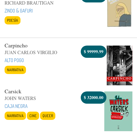
RICHARD BRAUTIGAN
ZINDO & GAFURI
POESÍA
Carpincho
$
99999.99
JUAN CARLOS VIRGILIO
ALTO POGO
NARRATIVA
Carsick
$
32000.00
JOHN WATERS
CAJA NEGRA
NARRATIVA
CINE
QUEER