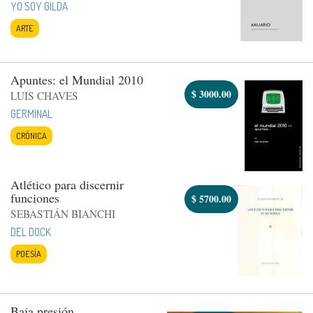
YO SOY GILDA
ARTE
Apuntes: el Mundial 2010
$
3000.00
LUIS CHAVES
GERMINAL
CRÓNICA
Atlético para discernir
funciones
$
5700.00
SEBASTIÁN BIANCHI
DEL DOCK
POESÍA
Baja presión