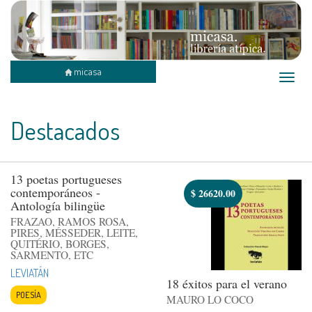
micasa
Toggle
naviga
Destacados
13 poetas portugueses
contemporáneos -
$
26620.00
Antología bilingüe
FRAZAO, RAMOS ROSA,
PIRES, MÉSSEDER, LEITE,
QUITÉRIO, BORGES,
SARMENTO, ETC
LEVIATÁN
18 éxitos para el verano
POESÍA
MAURO LO COCO