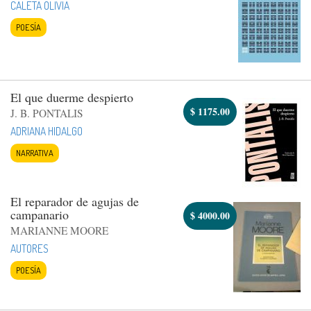
CALETA OLIVIA
POESÍA
El que duerme despierto
$
1175.00
J. B. PONTALIS
ADRIANA HIDALGO
NARRATIVA
El reparador de agujas de
campanario
$
4000.00
MARIANNE MOORE
AUTORES
POESÍA