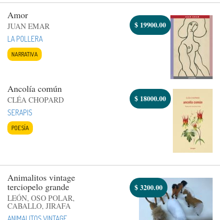
Amor
$
19900.00
JUAN EMAR
LA POLLERA
NARRATIVA
Ancolía común
$
18000.00
CLÉA CHOPARD
SERAPIS
POESÍA
Animalitos vintage
terciopelo grande
$
3200.00
LEÓN, OSO POLAR,
CABALLO, JIRAFA
ANIMALITOS VINTAGE