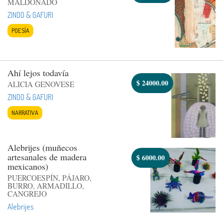
MALDONADO
ZINDO & GAFURI
POESÍA
Ahí lejos todavía
$
24000.00
ALICIA GENOVESE
ZINDO & GAFURI
NARRATIVA
Alebrijes (muñecos
artesanales de madera
$
6000.00
mexicanos)
PUERCOESPÍN, PÁJARO,
BURRO, ARMADILLO,
CANGREJO
Alebrijes