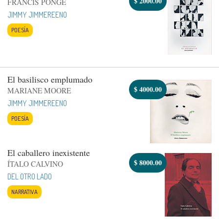
$
2000.00
FRANCIS PONGE
JIMMY JIMMEREENO
POESÍA
El basilisco emplumado
$
4000.00
MARIANE MOORE
JIMMY JIMMEREENO
POESÍA
El caballero inexistente
$
8000.00
ÍTALO CALVINO
DEL OTRO LADO
NARRATIVA