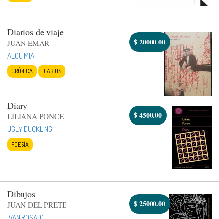
Diarios de viaje
$
20000.00
JUAN EMAR
ALQUIMIA
CRÓNICA
DIARIOS
Diary
$
4500.00
LILIANA PONCE
UGLY DUCKLING
POESÍA
Dibujos
$
25000.00
JUAN DEL PRETE
IVAN ROSADO