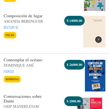
Composición de lugar
$
14000.00
AMANDA BERENGUER
BISTURI 10
POESÍA
Contemplar el océano
$
26000.00
DOMINIQUE ANÉ
FIORDO
NARRATIVA
Conversaciones sobre
Dante
$
2000.00
OSIP MANDELSTAM