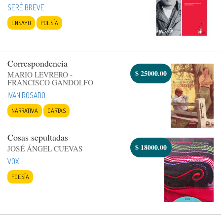
SERÉ BREVE
ENSAYO
POESÍA
Correspondencia
$
25000.00
MARIO LEVRERO -
FRANCISCO GANDOLFO
IVAN ROSADO
NARRATIVA
CARTAS
Cosas sepultadas
$
18000.00
JOSÉ ÁNGEL CUEVAS
VOX
POESÍA