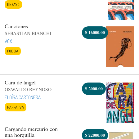
ENSAYO
Canciones
$
16000.00
SEBASTIÁN BIANCHI
VOX
POESÍA
Cara de ángel
$
2000.00
OSWALDO REYNOSO
ELOÍSA CARTONERA
NARRATIVA
Cargando mercurio con
una horquilla
$
22000.00