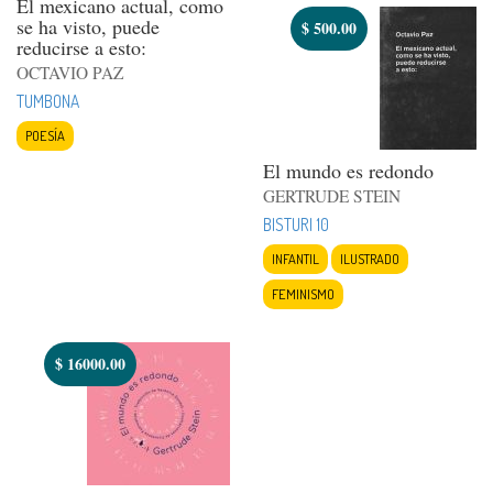
El mexicano actual, como
se ha visto, puede
$
500.00
reducirse a esto:
OCTAVIO PAZ
TUMBONA
POESÍA
El mundo es redondo
GERTRUDE STEIN
BISTURI 10
INFANTIL
ILUSTRADO
FEMINISMO
$
16000.00