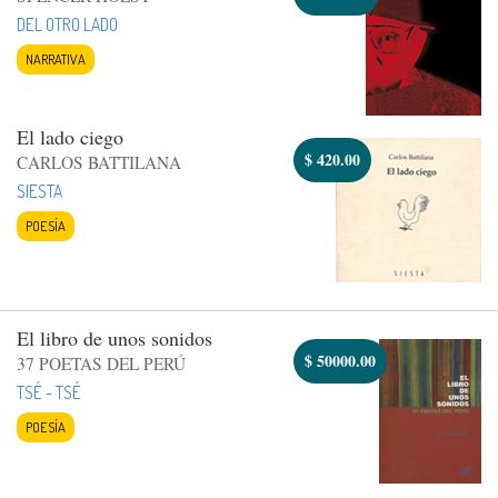
DEL OTRO LADO
NARRATIVA
El lado ciego
$
420.00
CARLOS BATTILANA
SIESTA
POESÍA
El libro de unos sonidos
$
50000.00
37 POETAS DEL PERÚ
TSÉ - TSÉ
POESÍA