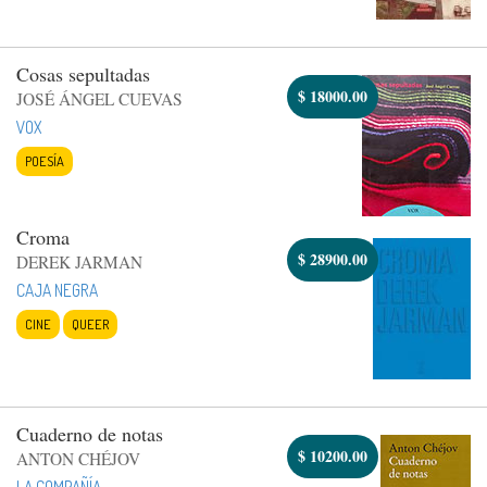
Cosas sepultadas
$
18000.00
JOSÉ ÁNGEL CUEVAS
VOX
POESÍA
Croma
$
28900.00
DEREK JARMAN
CAJA NEGRA
CINE
QUEER
Cuaderno de notas
$
10200.00
ANTON CHÉJOV
LA COMPAÑÍA