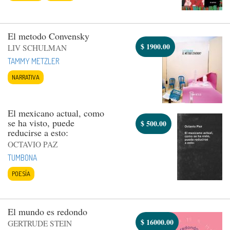
El metodo Convensky
$
1900.00
LIV SCHULMAN
TAMMY METZLER
NARRATIVA
El mexicano actual, como
se ha visto, puede
$
500.00
reducirse a esto:
OCTAVIO PAZ
TUMBONA
POESÍA
El mundo es redondo
$
16000.00
GERTRUDE STEIN