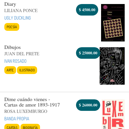
Diary
$
4500.00
LILIANA PONCE
UGLY DUCKLING
POESÍA
Dibujos
$
25000.00
JUAN DEL PRETE
IVAN ROSADO
ARTE
ILUSTRADO
Dime cuándo vienes -
Cartas de amor 1893-1917
$
26000.00
ROSA LUXEMBURGO
BANDA PROPIA
CARTAS
BIOGRAFÍA