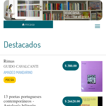
micasa
Toggle
naviga
Destacados
Rimas
$
380.00
GUIDO CAVALCANTI
AMADEO MANDARINO
POESÍA
13 poetas portugueses
contemporáneos -
$
26620.00
Antología bilingüe