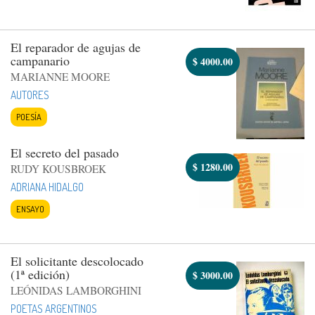
El reparador de agujas de
campanario
$
4000.00
MARIANNE MOORE
AUTORES
POESÍA
El secreto del pasado
$
1280.00
RUDY KOUSBROEK
ADRIANA HIDALGO
ENSAYO
El solicitante descolocado
(1ª edición)
$
3000.00
LEÓNIDAS LAMBORGHINI
POETAS ARGENTINOS