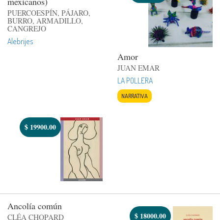
mexicanos)
PUERCOESPÍN, PÁJARO,
BURRO, ARMADILLO,
CANGREJO
Alebrijes
Amor
JUAN EMAR
LA POLLERA
NARRATIVA
$
19900.00
Ancolía común
$
18000.00
CLÉA CHOPARD