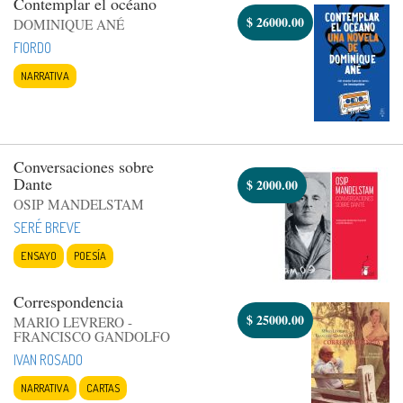
Contemplar el océano
$
26000.00
DOMINIQUE ANÉ
FIORDO
NARRATIVA
Conversaciones sobre
Dante
$
2000.00
OSIP MANDELSTAM
SERÉ BREVE
ENSAYO
POESÍA
Correspondencia
$
25000.00
MARIO LEVRERO -
FRANCISCO GANDOLFO
IVAN ROSADO
NARRATIVA
CARTAS