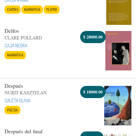
CARTAS
NARRATIVA
TEATRO
Delfos
$
28000.00
CLARE POLLARD
CAJA NEGRA
NARRATIVA
Después
$
18000.00
NURIT KASZTELAN
CALETA OLIVIA
POESÍA
Después del final