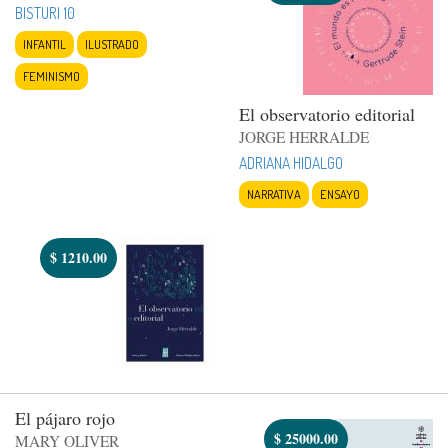
BISTURI 10
INFANTIL
ILUSTRADO
FEMINISMO
El observatorio editorial
JORGE HERRALDE
ADRIANA HIDALGO
NARRATIVA
ENSAYO
$
1210.00
El pájaro rojo
$
25000.00
MARY OLIVER