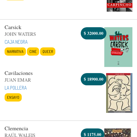
Carsick
$
32000.00
JOHN WATERS
CAJA NEGRA
NARRATIVA
CINE
QUEER
Cavilaciones
$
18900.00
JUAN EMAR
LA POLLERA
ENSAYO
Clemencia
$
1175.00
RAÚL WALEIS