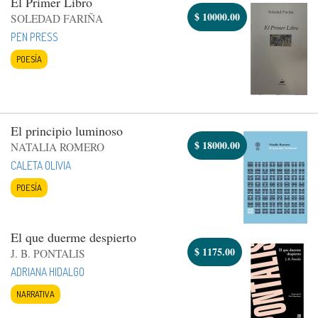
El Primer Libro
$
10000.00
SOLEDAD FARIÑA
PEN PRESS
POESÍA
El principio luminoso
$
18000.00
NATALIA ROMERO
CALETA OLIVIA
POESÍA
El que duerme despierto
$
1175.00
J. B. PONTALIS
ADRIANA HIDALGO
NARRATIVA