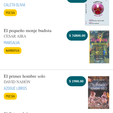
CALETA OLIVIA
POESÍA
El pequeño monje budista
$
34800.00
CESAR AIRA
MANSALVA
NARRATIVA
El primer hombre solo
$
1900.00
DAVID NAHÓN
AZOGUE LIBROS
POESÍA