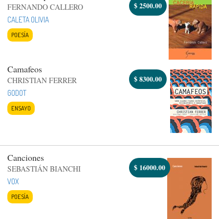
$
2500.00
FERNANDO CALLERO
CALETA OLIVIA
POESÍA
Camafeos
$
8300.00
CHRISTIAN FERRER
GODOT
ENSAYO
Canciones
$
16000.00
SEBASTIÁN BIANCHI
VOX
POESÍA