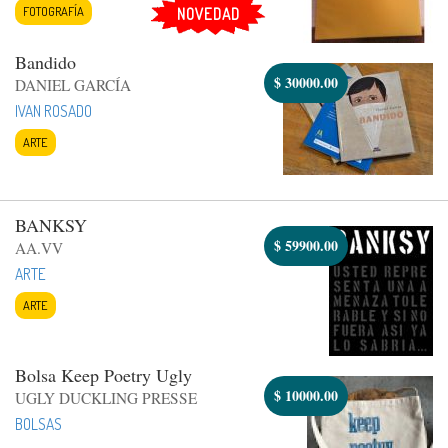
FOTOGRAFÍA
NOVEDAD
Bandido
$
30000.00
DANIEL GARCÍA
IVAN ROSADO
ARTE
BANKSY
$
59900.00
AA.VV
ARTE
ARTE
Bolsa Keep Poetry Ugly
$
10000.00
UGLY DUCKLING PRESSE
BOLSAS