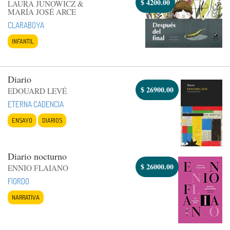
$
4200.00
LAURA JUNOWICZ &
MARÍA JOSÉ ARCE
CLARABOYA
INFANTIL
Diario
$
26900.00
EDOUARD LEVÉ
ETERNA CADENCIA
ENSAYO
DIARIOS
Diario nocturno
$
26000.00
ENNIO FLAIANO
FIORDO
NARRATIVA