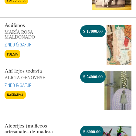
Acúfenos
$
17000.00
MARÍA ROSA
MALDONADO
ZINDO & GAFURI
POESÍA
Ahí lejos todavía
$
24000.00
ALICIA GENOVESE
ZINDO & GAFURI
NARRATIVA
Alebrijes (muñecos
artesanales de madera
$
6000.00