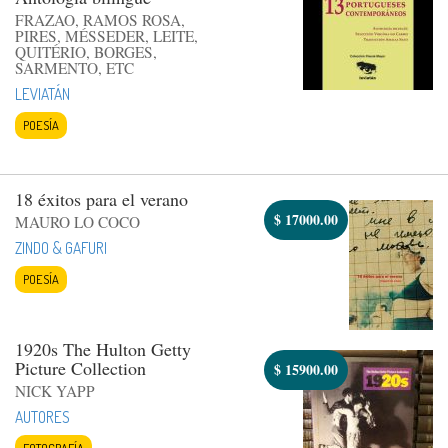
FRAZAO, RAMOS ROSA,
PIRES, MÉSSEDER, LEITE,
QUITÉRIO, BORGES,
SARMENTO, ETC
LEVIATÁN
POESÍA
18 éxitos para el verano
$
17000.00
MAURO LO COCO
ZINDO & GAFURI
POESÍA
1920s The Hulton Getty
Picture Collection
$
15900.00
NICK YAPP
AUTORES
FOTOGRAFÍA