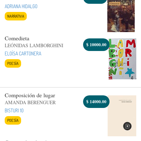
ADRIANA HIDALGO
NARRATIVA
Comedieta
$
10000.00
LEÓNIDAS LAMBORGHINI
ELOÍSA CARTONERA
POESÍA
Composición de lugar
$
14000.00
AMANDA BERENGUER
BISTURI 10
POESÍA