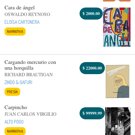
Cara de ángel
$
2000.00
OSWALDO REYNOSO
ELOÍSA CARTONERA
NARRATIVA
Cargando mercurio con
una horquilla
$
22000.00
RICHARD BRAUTIGAN
ZINDO & GAFURI
POESÍA
Carpincho
$
99999.99
JUAN CARLOS VIRGILIO
ALTO POGO
NARRATIVA