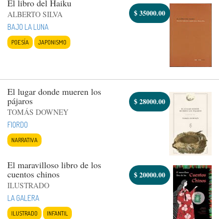
El libro del Haiku
$
35000.00
ALBERTO SILVA
BAJO LA LUNA
POESÍA
JAPONISMO
El lugar donde mueren los
pájaros
$
28000.00
TOMÁS DOWNEY
FIORDO
NARRATIVA
El maravilloso libro de los
cuentos chinos
$
20000.00
ILUSTRADO
LA GALERA
ILUSTRADO
INFANTIL