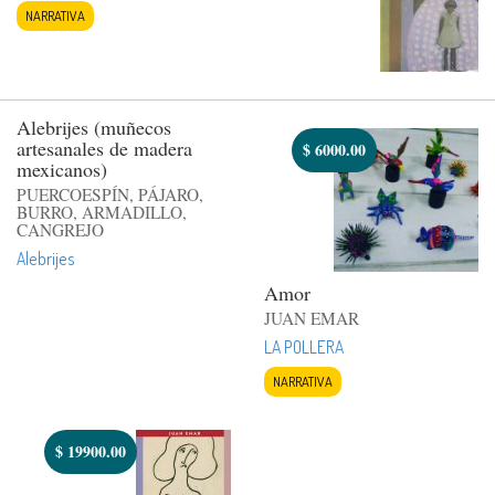
NARRATIVA
Alebrijes (muñecos
artesanales de madera
$
6000.00
mexicanos)
PUERCOESPÍN, PÁJARO,
BURRO, ARMADILLO,
CANGREJO
Alebrijes
Amor
JUAN EMAR
LA POLLERA
NARRATIVA
$
19900.00