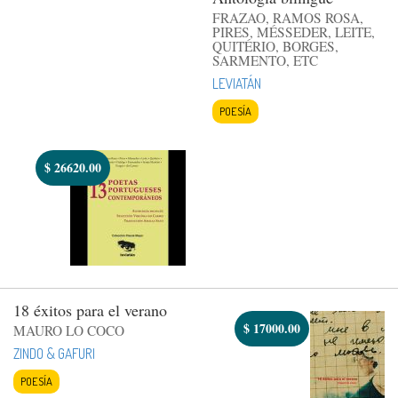
FRAZAO, RAMOS ROSA,
PIRES, MÉSSEDER, LEITE,
QUITÉRIO, BORGES,
SARMENTO, ETC
LEVIATÁN
POESÍA
$
26620.00
18 éxitos para el verano
$
17000.00
MAURO LO COCO
ZINDO & GAFURI
POESÍA