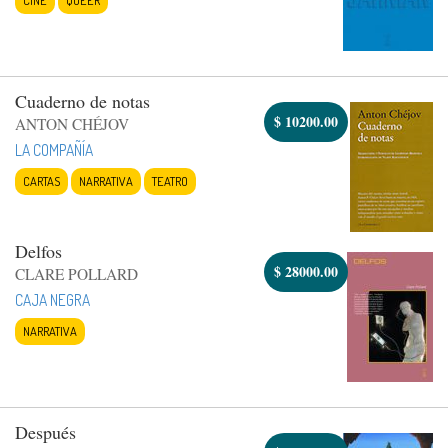
Cuaderno de notas
$
10200.00
ANTON CHÉJOV
LA COMPAÑÍA
CARTAS
NARRATIVA
TEATRO
Delfos
$
28000.00
CLARE POLLARD
CAJA NEGRA
NARRATIVA
Después