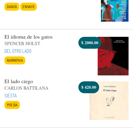
DANZA
ENSAYO
El idioma de los gatos
$
2000.00
SPENCER HOLST
DEL OTRO LADO
NARRATIVA
El lado ciego
$
420.00
CARLOS BATTILANA
SIESTA
POESÍA