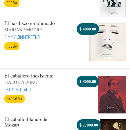
POESÍA
El basilisco emplumado
$
4000.00
MARIANE MOORE
JIMMY JIMMEREENO
POESÍA
El caballero inexistente
$
8000.00
ÍTALO CALVINO
DEL OTRO LADO
NARRATIVA
El caballo blanco de
Mozart
$
27000.00