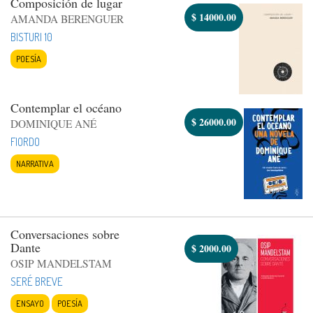
Composición de lugar
$
14000.00
AMANDA BERENGUER
BISTURI 10
POESÍA
Contemplar el océano
$
26000.00
DOMINIQUE ANÉ
FIORDO
NARRATIVA
Conversaciones sobre
Dante
$
2000.00
OSIP MANDELSTAM
SERÉ BREVE
ENSAYO
POESÍA