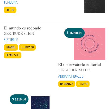
TUMBONA
POESÍA
El mundo es redondo
$
16000.00
GERTRUDE STEIN
BISTURI 10
INFANTIL
ILUSTRADO
FEMINISMO
El observatorio editorial
JORGE HERRALDE
ADRIANA HIDALGO
NARRATIVA
ENSAYO
$
1210.00