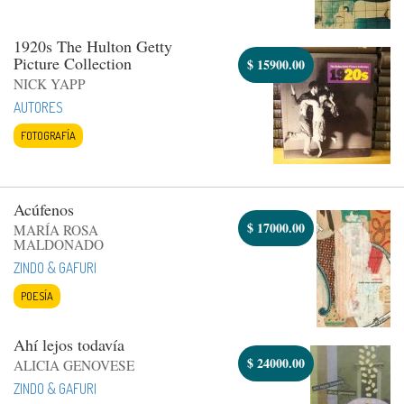
1920s The Hulton Getty
Picture Collection
$
15900.00
NICK YAPP
AUTORES
FOTOGRAFÍA
Acúfenos
$
17000.00
MARÍA ROSA
MALDONADO
ZINDO & GAFURI
POESÍA
Ahí lejos todavía
$
24000.00
ALICIA GENOVESE
ZINDO & GAFURI