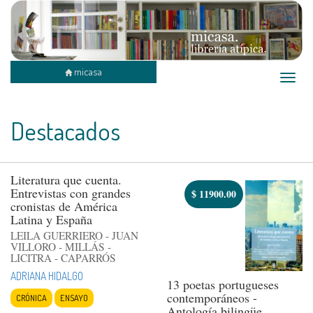
micasa
Toggle
naviga
Destacados
Literatura que cuenta.
Entrevistas con grandes
$
11900.00
cronistas de América
Latina y España
LEILA GUERRIERO - JUAN
VILLORO - MILLÁS -
LICITRA - CAPARRÓS
ADRIANA HIDALGO
13 poetas portugueses
contemporáneos -
CRÓNICA
ENSAYO
Antología bilingüe