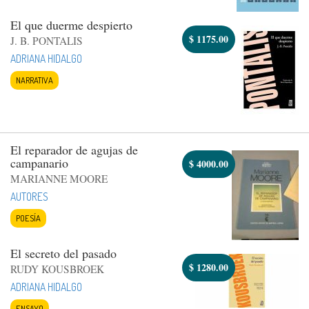
El que duerme despierto
$
1175.00
J. B. PONTALIS
ADRIANA HIDALGO
NARRATIVA
El reparador de agujas de
campanario
$
4000.00
MARIANNE MOORE
AUTORES
POESÍA
El secreto del pasado
$
1280.00
RUDY KOUSBROEK
ADRIANA HIDALGO
ENSAYO