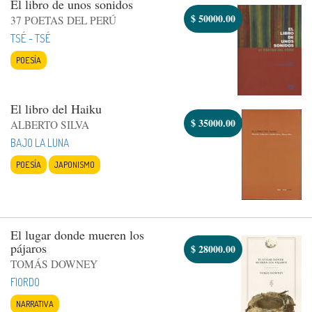
El libro de unos sonidos
$
50000.00
37 POETAS DEL PERÚ
TSÉ - TSÉ
POESÍA
El libro del Haiku
$
35000.00
ALBERTO SILVA
BAJO LA LUNA
POESÍA
JAPONISMO
El lugar donde mueren los
pájaros
$
28000.00
TOMÁS DOWNEY
FIORDO
NARRATIVA