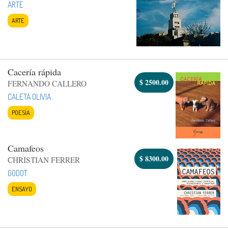
ARTE
ARTE
Cacería rápida
$
2500.00
FERNANDO CALLERO
CALETA OLIVIA
POESÍA
Camafeos
$
8300.00
CHRISTIAN FERRER
GODOT
ENSAYO