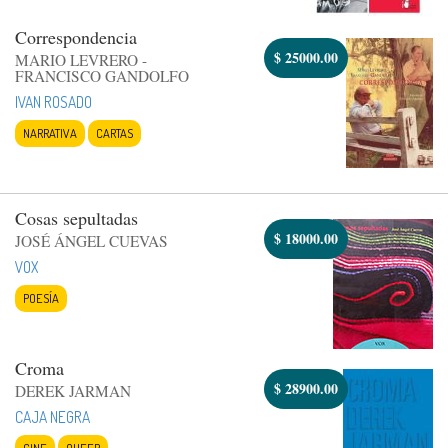
Correspondencia
$
25000.00
MARIO LEVRERO -
FRANCISCO GANDOLFO
IVAN ROSADO
NARRATIVA
CARTAS
Cosas sepultadas
$
18000.00
JOSÉ ÁNGEL CUEVAS
VOX
POESÍA
Croma
$
28900.00
DEREK JARMAN
CAJA NEGRA
CINE
QUEER