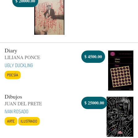
$
20000.00
Diary
$
4500.00
LILIANA PONCE
UGLY DUCKLING
POESÍA
Dibujos
$
25000.00
JUAN DEL PRETE
IVAN ROSADO
ARTE
ILUSTRADO