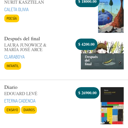
$
18000.00
NURIT KASZTELAN
CALETA OLIVIA
POESÍA
Después del final
$
4200.00
LAURA JUNOWICZ &
MARÍA JOSÉ ARCE
CLARABOYA
INFANTIL
Diario
$
26900.00
EDOUARD LEVÉ
ETERNA CADENCIA
ENSAYO
DIARIOS