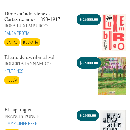
Dime cuándo vienes -
Cartas de amor 1893-1917
$
26000.00
ROSA LUXEMBURGO
BANDA PROPIA
CARTAS
BIOGRAFÍA
El arte de escribir al sol
$
25000.00
ROBERTA IANNAMICO
NEUTRINOS
POESÍA
El asparagus
$
2000.00
FRANCIS PONGE
JIMMY JIMMEREENO