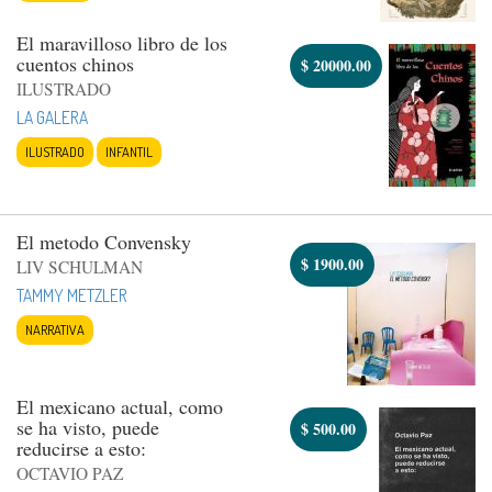
El maravilloso libro de los
cuentos chinos
$
20000.00
ILUSTRADO
LA GALERA
ILUSTRADO
INFANTIL
El metodo Convensky
$
1900.00
LIV SCHULMAN
TAMMY METZLER
NARRATIVA
El mexicano actual, como
se ha visto, puede
$
500.00
reducirse a esto:
OCTAVIO PAZ