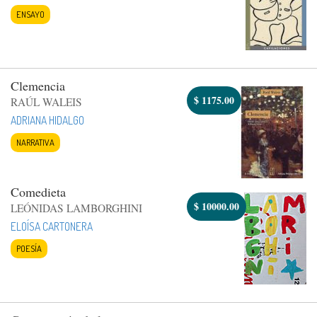
ENSAYO
Clemencia
$
1175.00
RAÚL WALEIS
ADRIANA HIDALGO
NARRATIVA
Comedieta
$
10000.00
LEÓNIDAS LAMBORGHINI
ELOÍSA CARTONERA
POESÍA