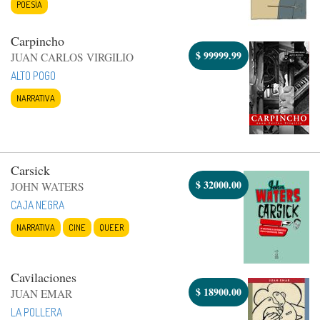
POESÍA
Carpincho
$
99999.99
JUAN CARLOS VIRGILIO
ALTO POGO
NARRATIVA
Carsick
$
32000.00
JOHN WATERS
CAJA NEGRA
NARRATIVA
CINE
QUEER
Cavilaciones
$
18900.00
JUAN EMAR
LA POLLERA