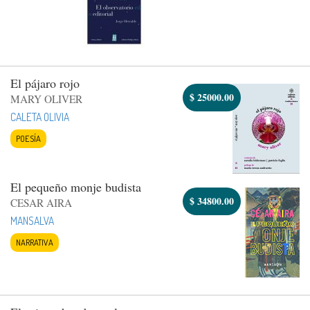
El pájaro rojo
$
25000.00
MARY OLIVER
CALETA OLIVIA
POESÍA
El pequeño monje budista
$
34800.00
CESAR AIRA
MANSALVA
NARRATIVA