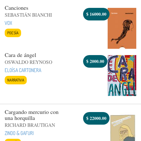
Canciones
$
16000.00
SEBASTIÁN BIANCHI
VOX
POESÍA
Cara de ángel
$
2000.00
OSWALDO REYNOSO
ELOÍSA CARTONERA
NARRATIVA
Cargando mercurio con
una horquilla
$
22000.00
RICHARD BRAUTIGAN
ZINDO & GAFURI