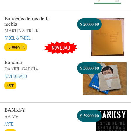
Banderas detrás de la
niebla
$
20000.00
MARTINA TRLIK
FADEL & FADEL
FOTOGRAFÍA
NOVEDAD
Bandido
$
30000.00
DANIEL GARCÍA
IVAN ROSADO
ARTE
BANKSY
$
59900.00
AA.VV
ARTE