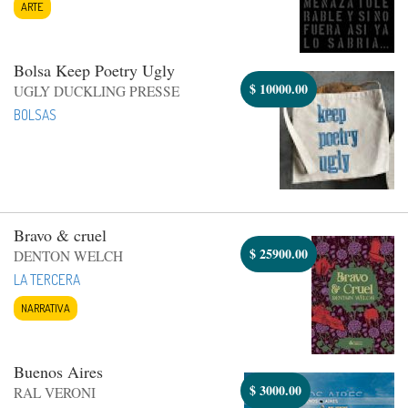
ARTE
Bolsa Keep Poetry Ugly
$
10000.00
UGLY DUCKLING PRESSE
BOLSAS
Bravo & cruel
$
25900.00
DENTON WELCH
LA TERCERA
NARRATIVA
Buenos Aires
$
3000.00
RAL VERONI