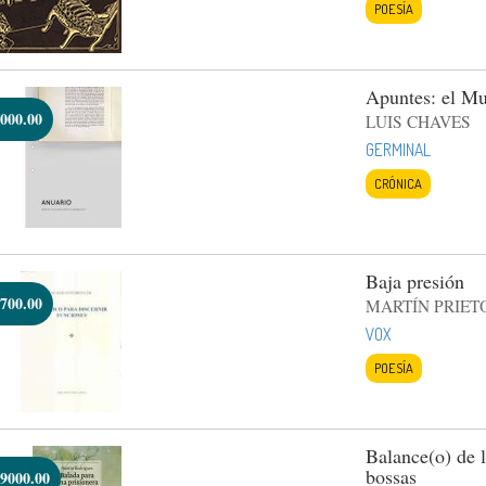
POESÍA
Apuntes: el Mu
000.00
LUIS CHAVES
GERMINAL
CRÓNICA
Baja presión
700.00
MARTÍN PRIET
VOX
POESÍA
Balance(o) de l
bossas
9000.00