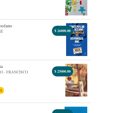
océano
$
26000.00
NÉ
ia
$
25000.00
O - FRANCISCO
AS