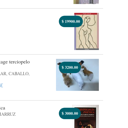
$
19900.00
age terciopelo
$
3200.00
LAR, CABALLO,
GE
ica
$
3000.00
MARRUZ