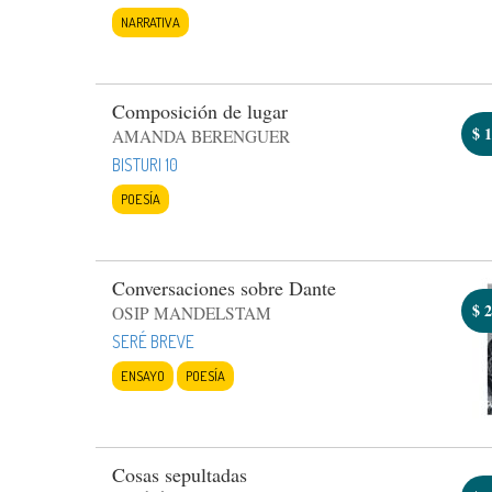
NARRATIVA
Composición de lugar
$
1
AMANDA BERENGUER
BISTURI 10
POESÍA
Conversaciones sobre Dante
$
2
OSIP MANDELSTAM
SERÉ BREVE
ENSAYO
POESÍA
Cosas sepultadas