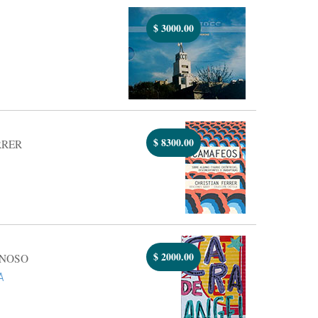
$
3000.00
$
8300.00
RRER
$
2000.00
NOSO
A