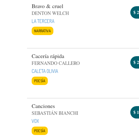
Bravo & cruel
$
2
DENTON WELCH
LA TERCERA
NARRATIVA
Cacería rápida
$
2
FERNANDO CALLERO
CALETA OLIVIA
POESÍA
Canciones
$
1
SEBASTIÁN BIANCHI
VOX
POESÍA