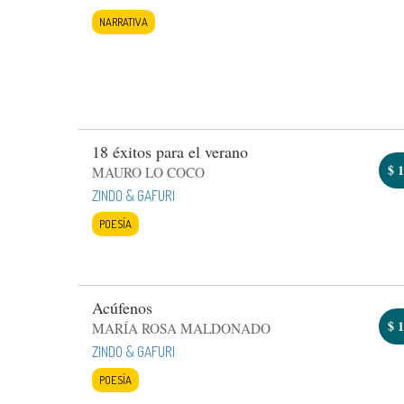
NARRATIVA
18 éxitos para el verano
$
1
MAURO LO COCO
ZINDO & GAFURI
POESÍA
Acúfenos
$
1
MARÍA ROSA MALDONADO
ZINDO & GAFURI
POESÍA