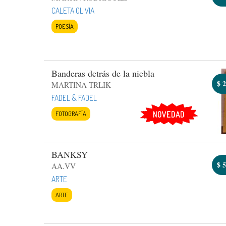
CALETA OLIVIA
POESÍA
Banderas detrás de la niebla
$
2
MARTINA TRLIK
FADEL & FADEL
FOTOGRAFÍA
NOVEDAD
BANKSY
$
5
AA.VV
ARTE
ARTE