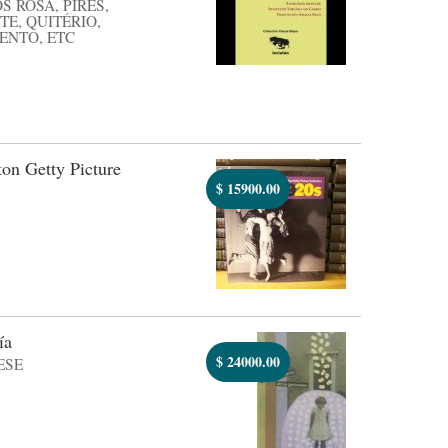
 ROSA, PIRES,
TE, QUITÉRIO,
ENTO, ETC
on Getty Picture
$
15900.00
ía
$
24000.00
ESE