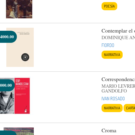
POESÍA
Contemplar el 
4000.00
DOMINIQUE A
FIORDO
NARRATIVA
Correspondenc
000.00
MARIO LEVRER
GANDOLFO
IVAN ROSADO
NARRATIVA
CART
Croma