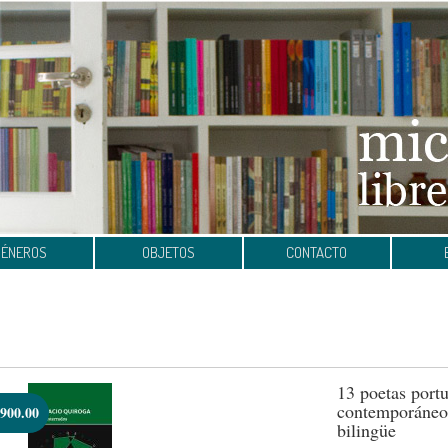
GÉNEROS
OBJETOS
CONTACTO
13 poetas port
contemporáneos
900.00
bilingüe