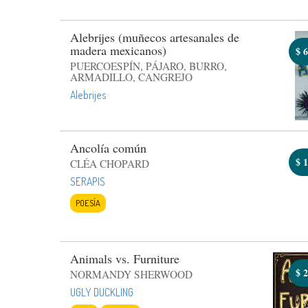
Alebrijes (muñecos artesanales de
madera mexicanos)
$
6
PUERCOESPÍN, PÁJARO, BURRO,
ARMADILLO, CANGREJO
Alebrijes
Ancolía común
$
1
CLÉA CHOPARD
SERAPIS
POESÍA
Animals vs. Furniture
$
2
NORMANDY SHERWOOD
UGLY DUCKLING