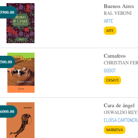
Buenos Aires
5900.00
RAL VERONI
ARTE
ARTE
Camafeos
500.00
CHRISTIAN FE
GODOT
ENSAYO
Cara de ángel
6000.00
OSWALDO REY
ELOÍSA CARTONER
NARRATIVA