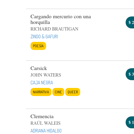
Cargando mercurio con una
horquilla
$
2
RICHARD BRAUTIGAN
ZINDO & GAFURI
POESÍA
Carsick
$
3
JOHN WATERS
CAJA NEGRA
NARRATIVA
CINE
QUEER
Clemencia
$
1
RAÚL WALEIS
ADRIANA HIDALGO