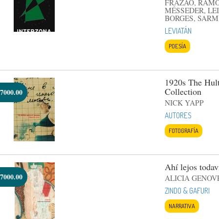
FRAZAO, RAMOS
MÉSSEDER, LEI
BORGES, SARM
LEVIATÁN
POESÍA
1920s The Hult
Collection
7000.00
NICK YAPP
AUTORES
FOTOGRAFÍA
Ahí lejos todav
7000.00
ALICIA GENOV
ZINDO & GAFURI
NARRATIVA