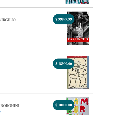
$
99999.99
VIRGILIO
$
18900.00
$
10000.00
MBORGHINI
A