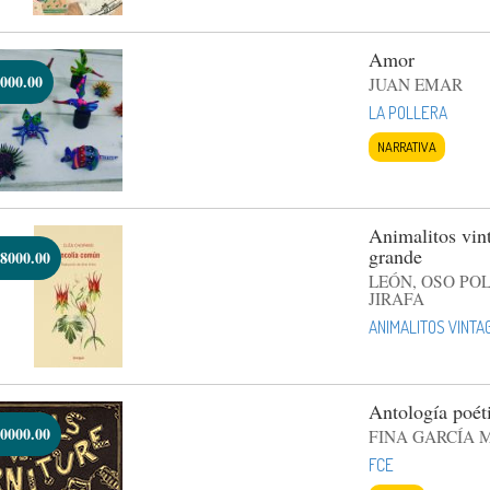
Amor
000.00
JUAN EMAR
LA POLLERA
NARRATIVA
Animalitos vint
grande
8000.00
LEÓN, OSO PO
JIRAFA
ANIMALITOS VINTA
Antología poét
0000.00
FINA GARCÍA 
FCE