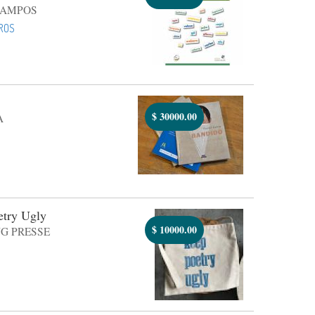
CAMPOS
ROS
$
30000.00
A
etry Ugly
$
10000.00
G PRESSE