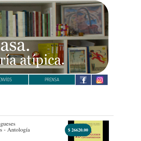
ENVÍOS
PRENSA
ugueses
 - Antología
$
26620.00