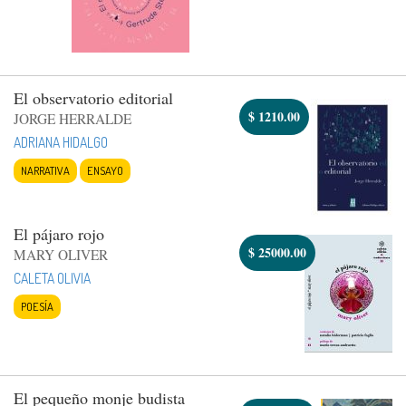
El observatorio editorial
$
1210.00
JORGE HERRALDE
ADRIANA HIDALGO
NARRATIVA
ENSAYO
El pájaro rojo
$
25000.00
MARY OLIVER
CALETA OLIVIA
POESÍA
El pequeño monje budista