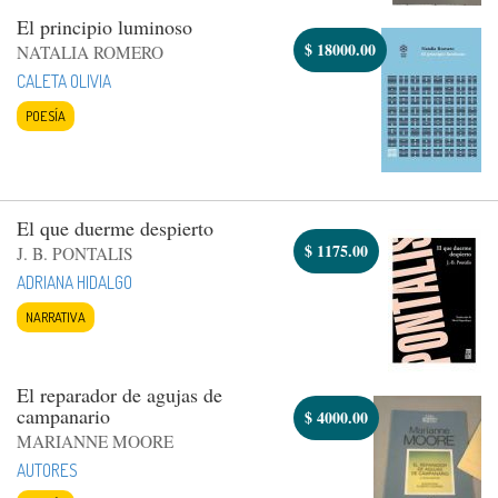
El principio luminoso
$
18000.00
NATALIA ROMERO
CALETA OLIVIA
POESÍA
El que duerme despierto
$
1175.00
J. B. PONTALIS
ADRIANA HIDALGO
NARRATIVA
El reparador de agujas de
campanario
$
4000.00
MARIANNE MOORE
AUTORES