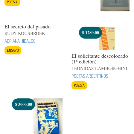
POESÍA
El secreto del pasado
$
1280.00
RUDY KOUSBROEK
ADRIANA HIDALGO
ENSAYO
El solicitante descolocado
(1ª edición)
LEÓNIDAS LAMBORGHINI
POETAS ARGENTINOS
POESÍA
$
3000.00