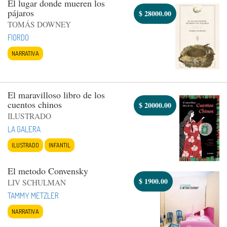
El lugar donde mueren los
pájaros
$
28000.00
TOMÁS DOWNEY
FIORDO
NARRATIVA
El maravilloso libro de los
cuentos chinos
$
20000.00
ILUSTRADO
LA GALERA
ILUSTRADO
INFANTIL
El metodo Convensky
$
1900.00
LIV SCHULMAN
TAMMY METZLER
NARRATIVA