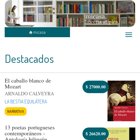
micasa
Toggle
naviga
Destacados
El caballo blanco de
Mozart
$
27000.00
ARNALDO CALVEYRA
LA BESTIA EQUILÁTERA
NARRATIVA
13 poetas portugueses
contemporáneos -
$
26620.00
Antología bilingüe