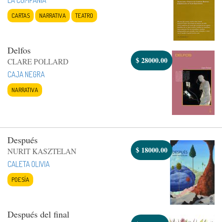
CARTAS
NARRATIVA
TEATRO
Delfos
$
28000.00
CLARE POLLARD
CAJA NEGRA
NARRATIVA
Después
$
18000.00
NURIT KASZTELAN
CALETA OLIVIA
POESÍA
Después del final