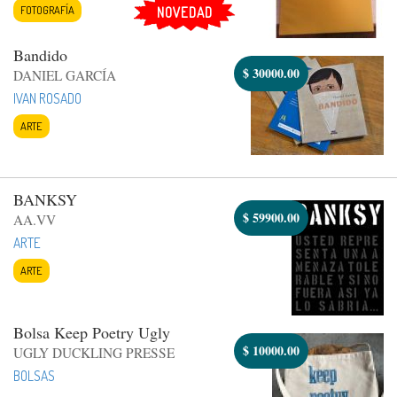
FOTOGRAFÍA
NOVEDAD
Bandido
$
30000.00
DANIEL GARCÍA
IVAN ROSADO
ARTE
BANKSY
$
59900.00
AA.VV
ARTE
ARTE
Bolsa Keep Poetry Ugly
$
10000.00
UGLY DUCKLING PRESSE
BOLSAS