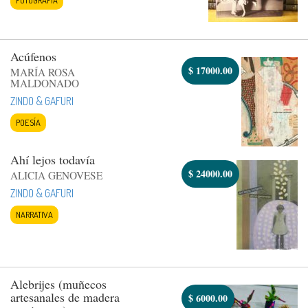
Acúfenos
$
17000.00
MARÍA ROSA
MALDONADO
ZINDO & GAFURI
POESÍA
Ahí lejos todavía
$
24000.00
ALICIA GENOVESE
ZINDO & GAFURI
NARRATIVA
Alebrijes (muñecos
artesanales de madera
$
6000.00