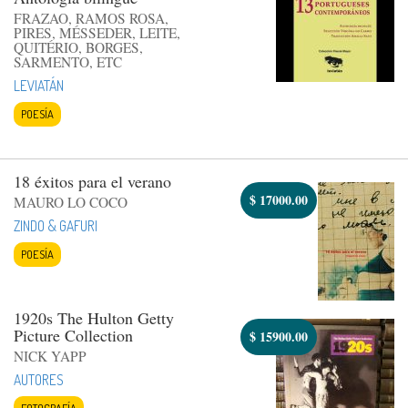
FRAZAO, RAMOS ROSA,
PIRES, MÉSSEDER, LEITE,
QUITÉRIO, BORGES,
SARMENTO, ETC
LEVIATÁN
POESÍA
18 éxitos para el verano
$
17000.00
MAURO LO COCO
ZINDO & GAFURI
POESÍA
1920s The Hulton Getty
Picture Collection
$
15900.00
NICK YAPP
AUTORES
FOTOGRAFÍA