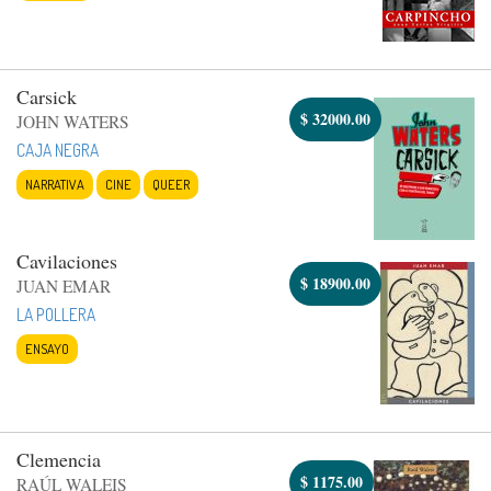
Carsick
$
32000.00
JOHN WATERS
CAJA NEGRA
NARRATIVA
CINE
QUEER
Cavilaciones
$
18900.00
JUAN EMAR
LA POLLERA
ENSAYO
Clemencia
$
1175.00
RAÚL WALEIS