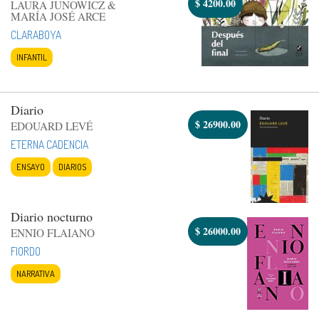
$
4200.00
LAURA JUNOWICZ &
MARÍA JOSÉ ARCE
CLARABOYA
INFANTIL
Diario
$
26900.00
EDOUARD LEVÉ
ETERNA CADENCIA
ENSAYO
DIARIOS
Diario nocturno
$
26000.00
ENNIO FLAIANO
FIORDO
NARRATIVA