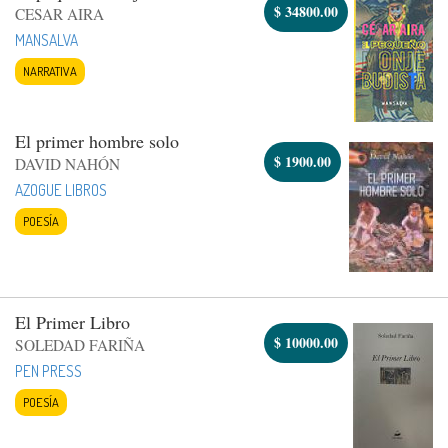
$
34800.00
CESAR AIRA
MANSALVA
NARRATIVA
El primer hombre solo
$
1900.00
DAVID NAHÓN
AZOGUE LIBROS
POESÍA
El Primer Libro
$
10000.00
SOLEDAD FARIÑA
PEN PRESS
POESÍA