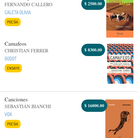
$
2500.00
FERNANDO CALLERO
CALETA OLIVIA
POESÍA
Camafeos
$
8300.00
CHRISTIAN FERRER
GODOT
ENSAYO
Canciones
$
16000.00
SEBASTIÁN BIANCHI
VOX
POESÍA