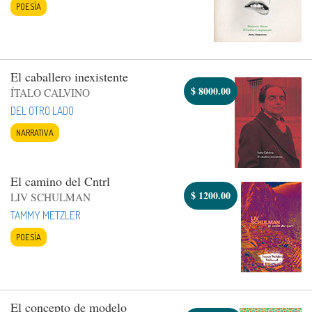
POESÍA
El caballero inexistente
$
8000.00
ÍTALO CALVINO
DEL OTRO LADO
NARRATIVA
El camino del Cntrl
$
1200.00
LIV SCHULMAN
TAMMY METZLER
POESÍA
El concepto de modelo