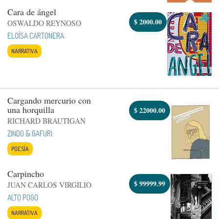
Cara de ángel
$
2000.00
OSWALDO REYNOSO
ELOÍSA CARTONERA
NARRATIVA
Cargando mercurio con
una horquilla
$
22000.00
RICHARD BRAUTIGAN
ZINDO & GAFURI
POESÍA
Carpincho
$
99999.99
JUAN CARLOS VIRGILIO
ALTO POGO
NARRATIVA