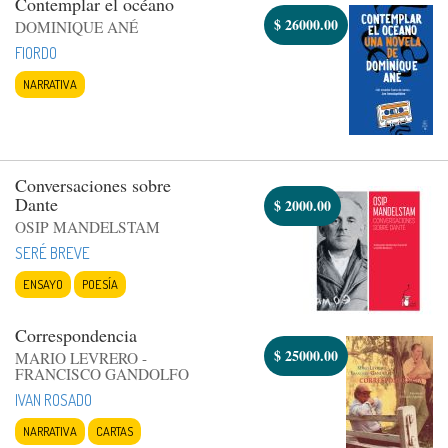
Contemplar el océano
$
26000.00
DOMINIQUE ANÉ
FIORDO
NARRATIVA
Conversaciones sobre
Dante
$
2000.00
OSIP MANDELSTAM
SERÉ BREVE
ENSAYO
POESÍA
Correspondencia
$
25000.00
MARIO LEVRERO -
FRANCISCO GANDOLFO
IVAN ROSADO
NARRATIVA
CARTAS