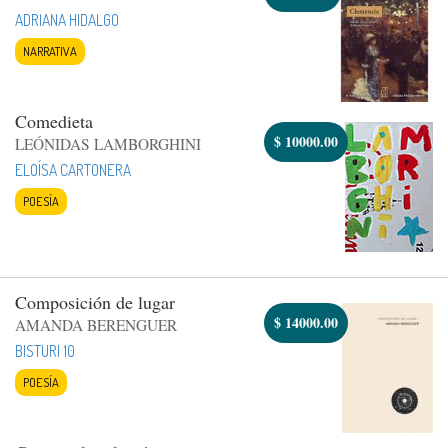
ADRIANA HIDALGO
NARRATIVA
Comedieta
$
10000.00
LEÓNIDAS LAMBORGHINI
ELOÍSA CARTONERA
POESÍA
Composición de lugar
$
14000.00
AMANDA BERENGUER
BISTURI 10
POESÍA