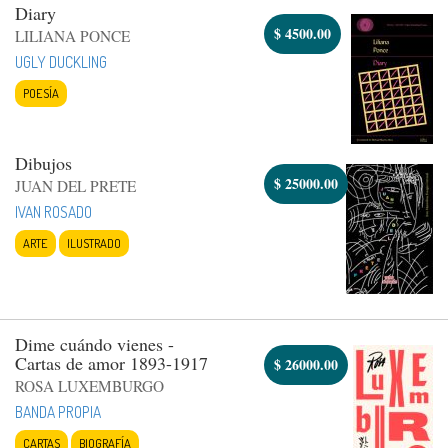
Diary
$
4500.00
LILIANA PONCE
UGLY DUCKLING
POESÍA
Dibujos
$
25000.00
JUAN DEL PRETE
IVAN ROSADO
ARTE
ILUSTRADO
Dime cuándo vienes -
Cartas de amor 1893-1917
$
26000.00
ROSA LUXEMBURGO
BANDA PROPIA
CARTAS
BIOGRAFÍA