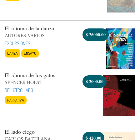
El idioma de la danza
$
26000.00
AUTORES VARIOS
EXCURSIONES
DANZA
ENSAYO
El idioma de los gatos
$
2000.00
SPENCER HOLST
DEL OTRO LADO
NARRATIVA
El lado ciego
$
420.00
CARLOS BATTILANA