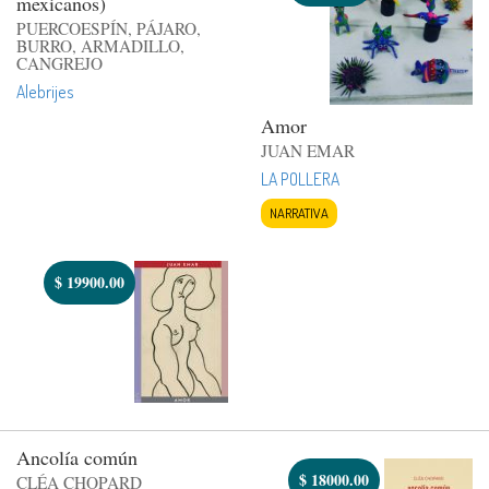
mexicanos)
PUERCOESPÍN, PÁJARO,
BURRO, ARMADILLO,
CANGREJO
Alebrijes
Amor
JUAN EMAR
LA POLLERA
NARRATIVA
$
19900.00
Ancolía común
$
18000.00
CLÉA CHOPARD