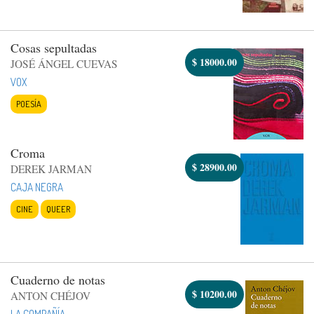
Cosas sepultadas
$
18000.00
JOSÉ ÁNGEL CUEVAS
VOX
POESÍA
Croma
$
28900.00
DEREK JARMAN
CAJA NEGRA
CINE
QUEER
Cuaderno de notas
$
10200.00
ANTON CHÉJOV
LA COMPAÑÍA