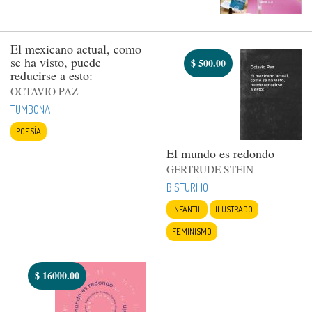
El mexicano actual, como
se ha visto, puede
$
500.00
reducirse a esto:
OCTAVIO PAZ
TUMBONA
POESÍA
El mundo es redondo
GERTRUDE STEIN
BISTURI 10
INFANTIL
ILUSTRADO
FEMINISMO
$
16000.00