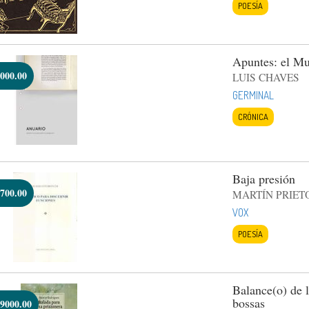
POESÍA
Apuntes: el Mu
000.00
LUIS CHAVES
GERMINAL
CRÓNICA
Baja presión
700.00
MARTÍN PRIET
VOX
POESÍA
Balance(o) de l
bossas
9000.00