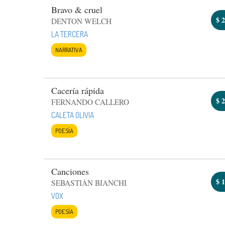
Bravo & cruel
$
2
DENTON WELCH
LA TERCERA
NARRATIVA
Cacería rápida
$
2
FERNANDO CALLERO
CALETA OLIVIA
POESÍA
Canciones
$
1
SEBASTIÁN BIANCHI
VOX
POESÍA