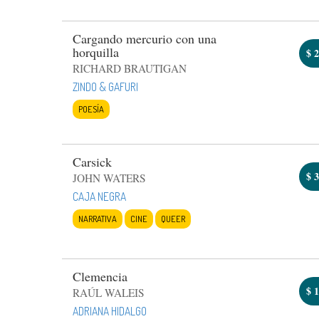
Cargando mercurio con una
horquilla
$
2
RICHARD BRAUTIGAN
ZINDO & GAFURI
POESÍA
Carsick
$
3
JOHN WATERS
CAJA NEGRA
NARRATIVA
CINE
QUEER
Clemencia
$
1
RAÚL WALEIS
ADRIANA HIDALGO