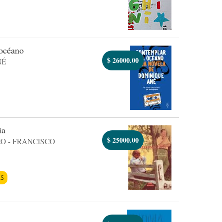
océano
$
26000.00
NÉ
ia
$
25000.00
O - FRANCISCO
AS