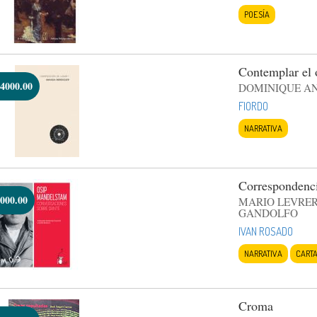
POESÍA
Contemplar el 
4000.00
DOMINIQUE A
FIORDO
NARRATIVA
Correspondenc
000.00
MARIO LEVRER
GANDOLFO
IVAN ROSADO
NARRATIVA
CART
Croma