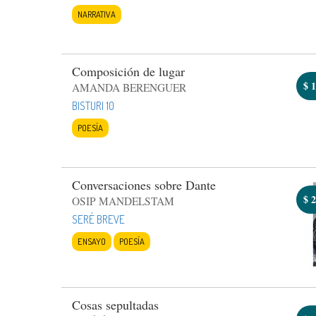
NARRATIVA
Composición de lugar
$
1
AMANDA BERENGUER
BISTURI 10
POESÍA
Conversaciones sobre Dante
$
2
OSIP MANDELSTAM
SERÉ BREVE
ENSAYO
POESÍA
Cosas sepultadas