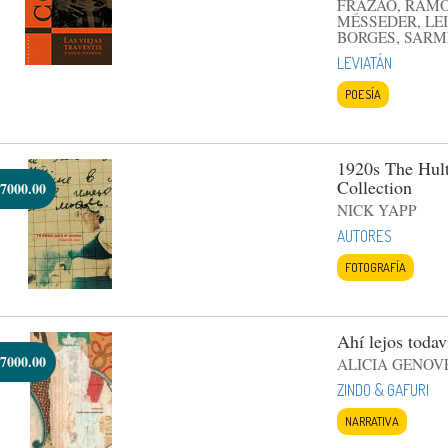
FRAZAO, RAMOS
MÉSSEDER, LEI
BORGES, SARM
LEVIATÁN
POESÍA
1920s The Hult
Collection
7000.00
NICK YAPP
AUTORES
FOTOGRAFÍA
Ahí lejos todav
7000.00
ALICIA GENOV
ZINDO & GAFURI
NARRATIVA