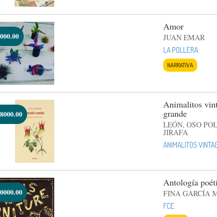
Amor
000.00
JUAN EMAR
LA POLLERA
NARRATIVA
Animalitos vint
grande
8000.00
LEÓN, OSO PO
JIRAFA
ANIMALITOS VINTA
Antología poét
0000.00
FINA GARCÍA 
FCE