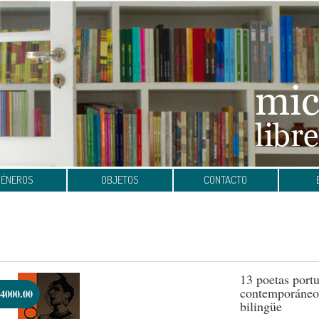
GÉNEROS
OBJETOS
CONTACTO
13 poetas port
contemporáneos
4000.00
bilingüe