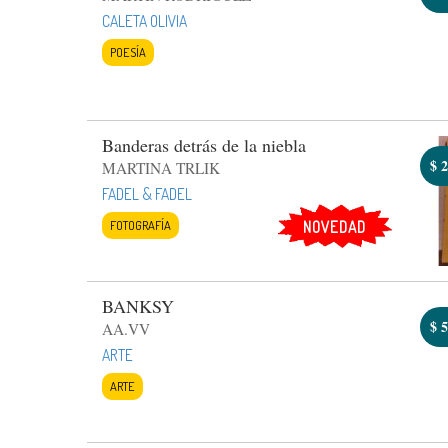
CALETA OLIVIA
POESÍA
Banderas detrás de la niebla
$
2
MARTINA TRLIK
FADEL & FADEL
FOTOGRAFÍA
NOVEDAD
BANKSY
$
5
AA.VV
ARTE
ARTE