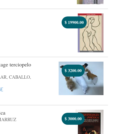
$
19900.00
age terciopelo
$
3200.00
LAR, CABALLO,
GE
ica
$
3000.00
MARRUZ