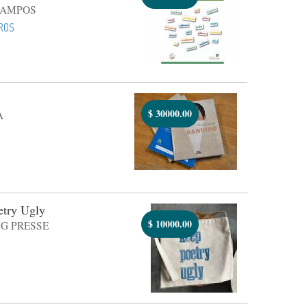
CAMPOS
ROS
$
30000.00
A
etry Ugly
$
10000.00
G PRESSE