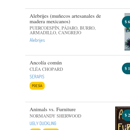
Alebrijes (muñecos artesanales de
madera mexicanos)
$
6
PUERCOESPÍN, PÁJARO, BURRO,
ARMADILLO, CANGREJO
Alebrijes
Ancolía común
$
1
CLÉA CHOPARD
SERAPIS
POESÍA
Animals vs. Furniture
$
2
NORMANDY SHERWOOD
UGLY DUCKLING