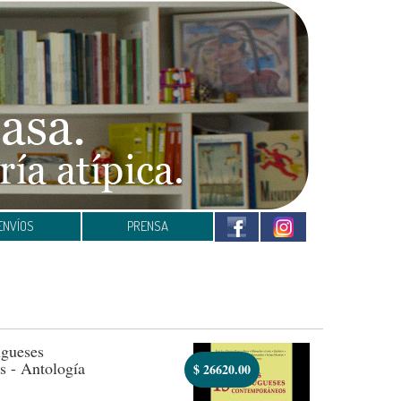
ENVÍOS
PRENSA
ugueses
 - Antología
$
26620.00