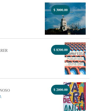
$
3000.00
$
8300.00
RRER
$
2000.00
NOSO
A