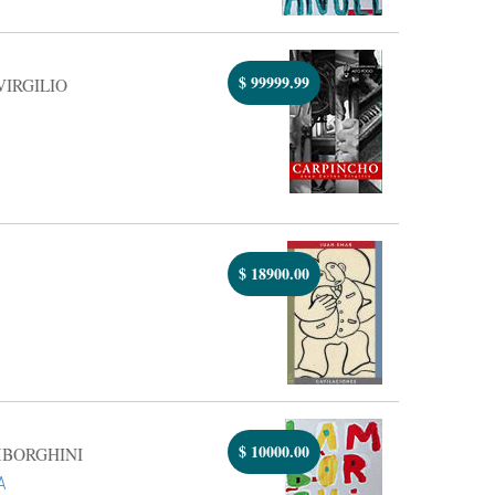
$
99999.99
VIRGILIO
$
18900.00
$
10000.00
MBORGHINI
A