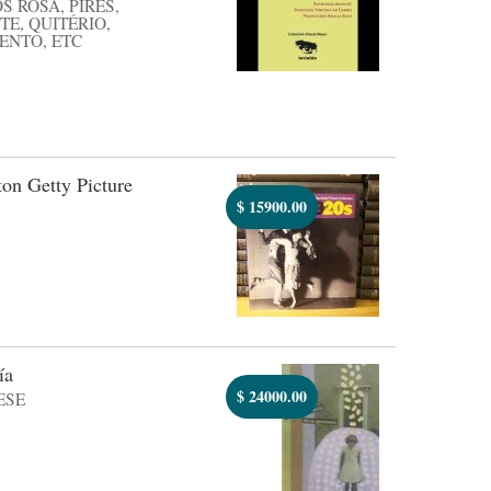
 ROSA, PIRES,
TE, QUITÉRIO,
ENTO, ETC
on Getty Picture
$
15900.00
ía
$
24000.00
ESE