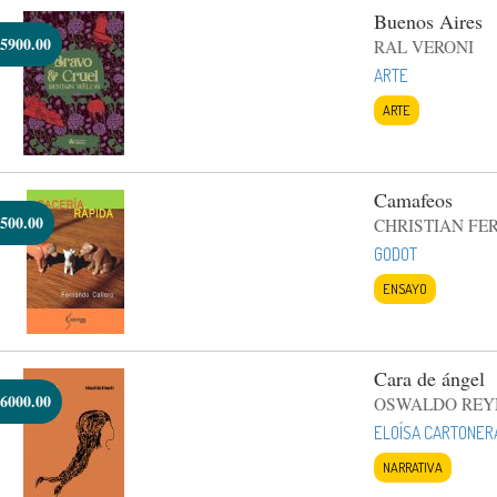
Buenos Aires
5900.00
RAL VERONI
ARTE
ARTE
Camafeos
500.00
CHRISTIAN FE
GODOT
ENSAYO
Cara de ángel
6000.00
OSWALDO REY
ELOÍSA CARTONER
NARRATIVA