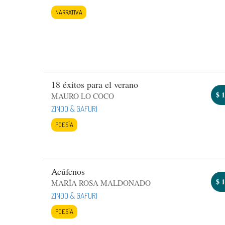
NARRATIVA
18 éxitos para el verano
$
1
MAURO LO COCO
ZINDO & GAFURI
POESÍA
Acúfenos
$
1
MARÍA ROSA MALDONADO
ZINDO & GAFURI
POESÍA