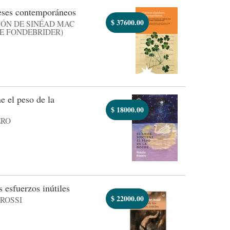
eses contemporáneos
$
37600.00
IÓN DE SINÉAD MAC
E FONDEBRIDER)
e el peso de la
$
18000.00
ERO
 esfuerzos inútiles
$
22000.00
 ROSSI