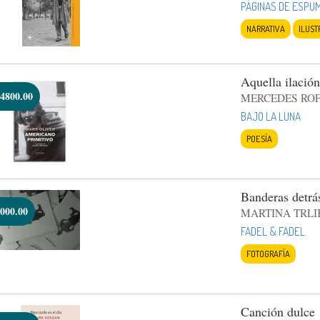
PÁGINAS DE ESPU
NARRATIVA
ILUST
Aquella ilación
4800.00
MERCEDES RO
BAJO LA LUNA
POESÍA
Banderas detrás
000.00
MARTINA TRLI
FADEL & FADEL
FOTOGRAFÍA
Canción dulce