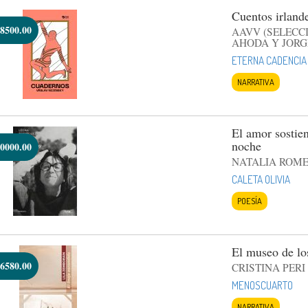
Cuentos irland
8500.00
AAVV (SELECC
AHODA Y JORG
ETERNA CADENCIA
NARRATIVA
El amor sostien
noche
0000.00
NATALIA ROM
CALETA OLIVIA
POESÍA
El museo de los
6580.00
CRISTINA PERI
MENOSCUARTO
NARRATIVA