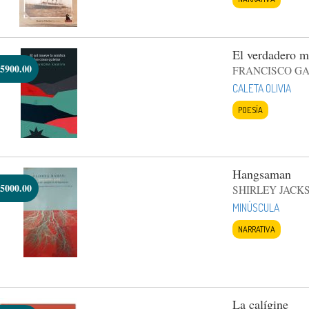
El verdadero mi
5900.00
FRANCISCO G
CALETA OLIVIA
POESÍA
Hangsaman
5000.00
SHIRLEY JACK
MINÚSCULA
NARRATIVA
La calígine