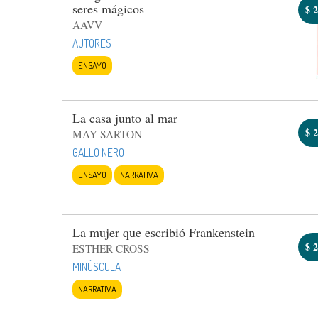
seres mágicos
$
2
AAVV
AUTORES
ENSAYO
La casa junto al mar
$
2
MAY SARTON
GALLO NERO
ENSAYO
NARRATIVA
La mujer que escribió Frankenstein
$
2
ESTHER CROSS
MINÚSCULA
NARRATIVA