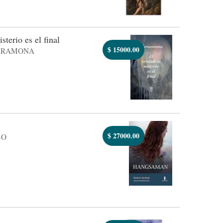
sterio es el final
$
15000.00
ARAMONA
$
27000.00
SO