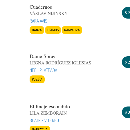
Cuadernos
$
2
VÁSLAV NIJINSKY
RARA AVIS
DANZA
DIARIOS
NARRATIVA
Dame Spray
$
2
LEGNA RODRÍGUEZ IGLESIAS
NEBLIPLATEADA
POESÍA
El linaje escondido
$
3
LILA ZEMBORAIN
BEATRIZ VITERBO
NARRATIVA