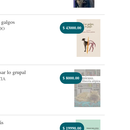
 galgos
$
43000.00
DO
ar lo grupal
$
8000.00
IA
ás
$
19990.00