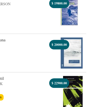
$
19800.00
ERSON
luna
$
20000.00
til
$
22900.00
AK
ÍA