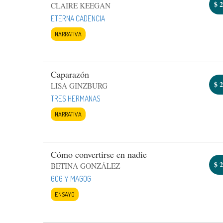
$
2
CLAIRE KEEGAN
ETERNA CADENCIA
NARRATIVA
Caparazón
$
2
LISA GINZBURG
TRES HERMANAS
NARRATIVA
Cómo convertirse en nadie
$
2
BETINA GONZÁLEZ
GOG Y MAGOG
ENSAYO