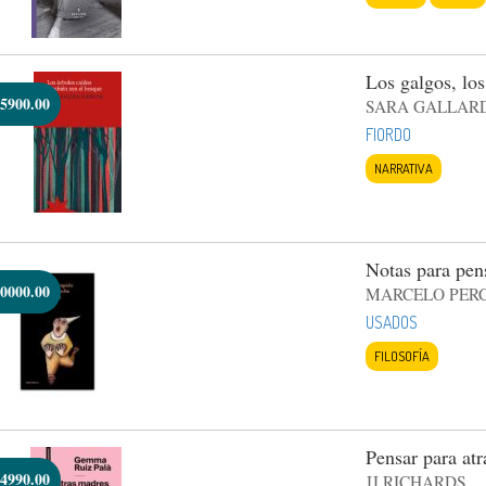
Los galgos, los
5900.00
SARA GALLAR
FIORDO
NARRATIVA
Notas para pens
0000.00
MARCELO PERC
USADOS
FILOSOFÍA
Pensar para atr
4990.00
JJ RICHARDS