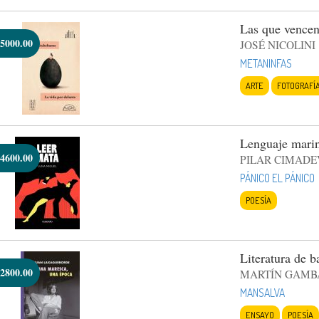
Las que vence
5000.00
JOSÉ NICOLINI
METANINFAS
ARTE
FOTOGRAFÍ
Lenguaje mari
4600.00
PILAR CIMADE
PÁNICO EL PÁNICO
POESÍA
Literatura de b
2800.00
MARTÍN GAMB
MANSALVA
ENSAYO
POESÍA