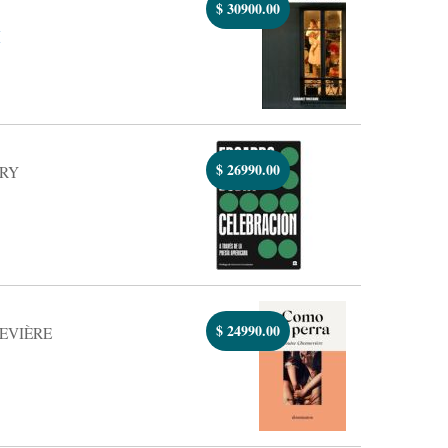
$
30900.00
E
$
26990.00
RY
$
24990.00
EVIÈRE