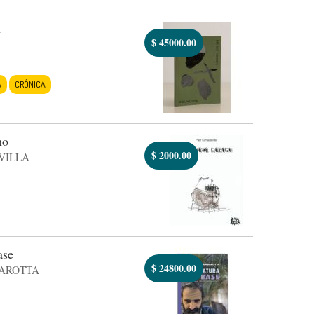
n
$
45000.00
A
CRÓNICA
no
$
2000.00
VILLA
ase
$
24800.00
AROTTA