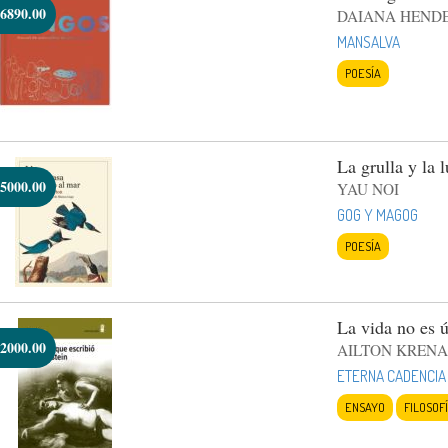
6890.00
DAIANA HEND
MANSALVA
POESÍA
La grulla y la 
5000.00
YAU NOI
GOG Y MAGOG
POESÍA
La vida no es ú
2000.00
AILTON KREN
ETERNA CADENCIA
ENSAYO
FILOSOF