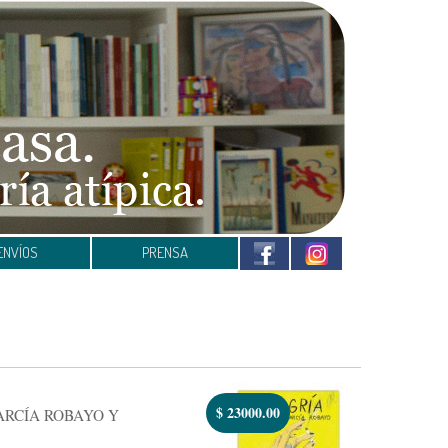
ENVÍOS
PRENSA
$
23000.00
RCÍA ROBAYO Y