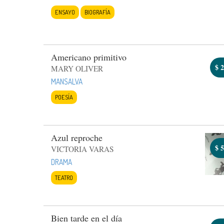
ENSAYO
BIOGRAFÍA
Americano primitivo
$
2
MARY OLIVER
MANSALVA
POESÍA
Azul reproche
$
5
VICTORIA VARAS
DRAMA
TEATRO
Bien tarde en el día