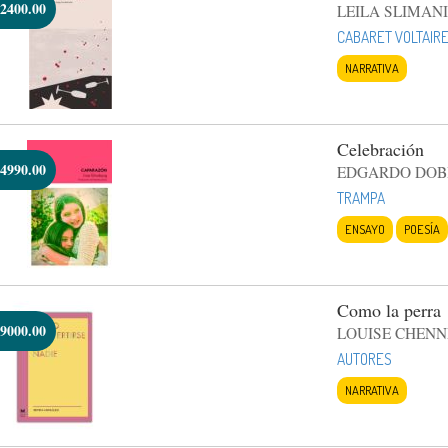
2400.00
LEILA SLIMANI
CABARET VOLTAIR
NARRATIVA
Celebración
4990.00
EDGARDO DOB
TRAMPA
ENSAYO
POESÍA
Como la perra
9000.00
LOUISE CHENN
AUTORES
NARRATIVA