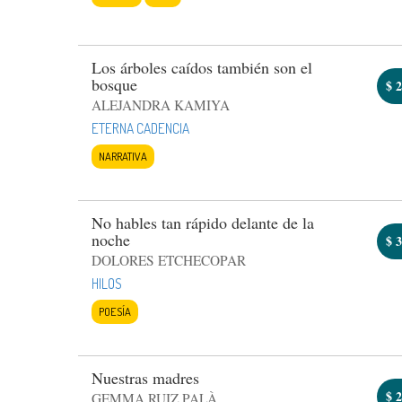
Los árboles caídos también son el
bosque
$
2
ALEJANDRA KAMIYA
ETERNA CADENCIA
NARRATIVA
No hables tan rápido delante de la
noche
$
3
DOLORES ETCHECOPAR
HILOS
POESÍA
Nuestras madres
$
2
GEMMA RUIZ PALÀ