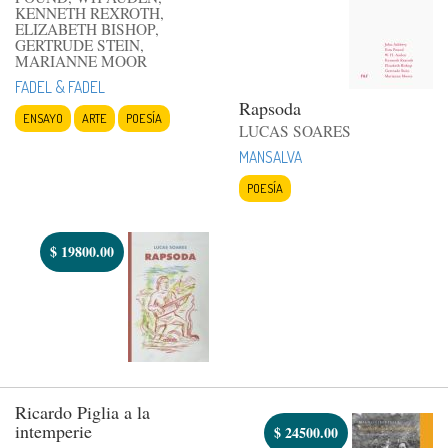
KENNETH REXROTH,
ELIZABETH BISHOP,
GERTRUDE STEIN,
MARIANNE MOOR
FADEL & FADEL
Rapsoda
ENSAYO
ARTE
POESÍA
LUCAS SOARES
MANSALVA
POESÍA
$
19800.00
Ricardo Piglia a la
intemperie
$
24500.00