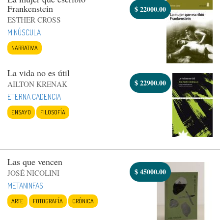
Frankenstein
$
22000.00
ESTHER CROSS
MINÚSCULA
NARRATIVA
La vida no es útil
$
22900.00
AILTON KRENAK
ETERNA CADENCIA
ENSAYO
FILOSOFÍA
Las que vencen
$
45000.00
JOSÉ NICOLINI
METANINFAS
ARTE
FOTOGRAFÍA
CRÓNICA