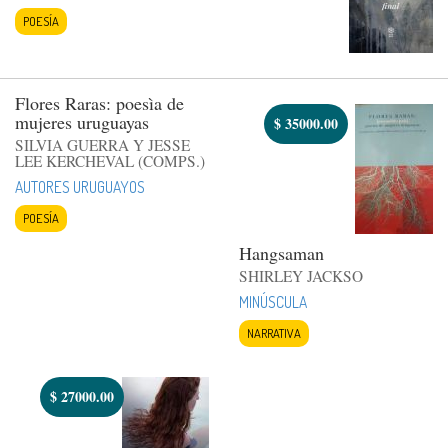
POESÍA
Flores Raras: poesìa de
mujeres uruguayas
$
35000.00
SILVIA GUERRA Y JESSE
LEE KERCHEVAL (COMPS.)
AUTORES URUGUAYOS
POESÍA
Hangsaman
SHIRLEY JACKSO
MINÚSCULA
NARRATIVA
$
27000.00