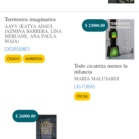
Territorios imaginarios
$
23000.00
AAVV (KATYA ADAUI,
JAZMINA BARRERA, LINA
MERUANE, ANA PAULA
MAIA)
EXCURSIONES
ENSAYO
NARRATIVA
Todo cicatriza menos la
infancia
MARÍA MALUSARDI
LAS FURIAS
POESÍA
$
26000.00