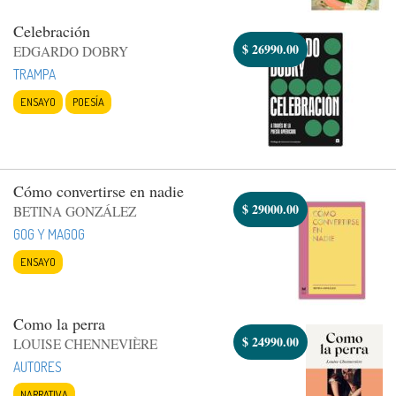
Celebración
$
26990.00
EDGARDO DOBRY
TRAMPA
ENSAYO
POESÍA
Cómo convertirse en nadie
$
29000.00
BETINA GONZÁLEZ
GOG Y MAGOG
ENSAYO
Como la perra
$
24990.00
LOUISE CHENNEVIÈRE
AUTORES
NARRATIVA