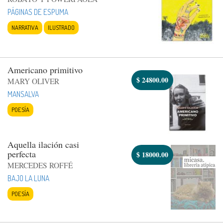
PÁGINAS DE ESPUMA
NARRATIVA
ILUSTRADO
Americano primitivo
$
24800.00
MARY OLIVER
MANSALVA
POESÍA
Aquella ilación casi
perfecta
$
18000.00
MERCEDES ROFFÉ
BAJO LA LUNA
POESÍA