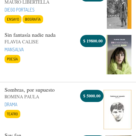
MAURO LIBERTELLA
DIEGO PORTALES
ENSAYO
BIOGRAFÍA
Sin fantasía nadie nada
$
19800.00
FLAVIA CALISE
MANSALVA
POESÍA
Sombras, por supuesto
$
5000.00
ROMINA PAULA
DRAMA
TEATRO
Soy fan