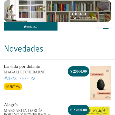
micasa
Toggle
naviga
Novedades
La vida por delante
$
25000.00
MAGALÍ ETCHEBARNE
PÁGINAS DE ESPUMA
NARRATIVA
Alegría
$
23000.00
MARGARITA GARCÍA
ROBAYO Y POWERPAOLA