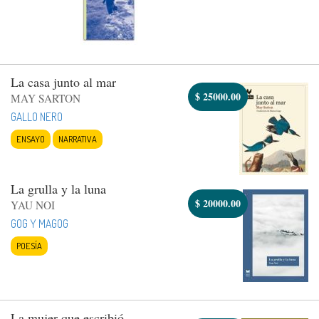
La casa junto al mar
$
25000.00
MAY SARTON
GALLO NERO
ENSAYO
NARRATIVA
La grulla y la luna
$
20000.00
YAU NOI
GOG Y MAGOG
POESÍA
La mujer que escribió