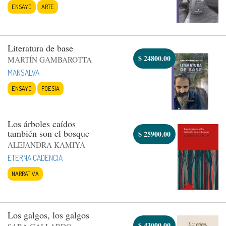
ENSAYO
ARTE
Literatura de base
$
24800.00
MARTÍN GAMBAROTTA
MANSALVA
ENSAYO
POESÍA
Los árboles caídos
también son el bosque
$
25900.00
ALEJANDRA KAMIYA
ETERNA CADENCIA
NARRATIVA
Los galgos, los galgos
$
43000.00