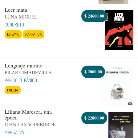
Leer mata
$
24600.00
LUNA MIGUEL
CONCRETO
ENSAYO
NARRATIVA
Lenguaje marino
$
2000.00
PILAR CIMADEVILLA
PÁNICO EL PÁNICO
POESÍA
Liliana Maresca, una
época
$
22800.00
JUAN LAXAGUEBORDE
MANSALVA