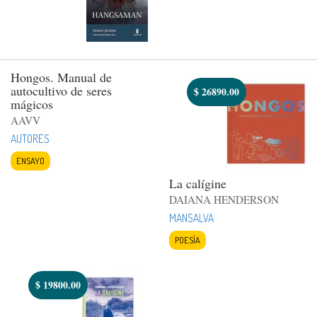
Hongos. Manual de
autocultivo de seres
$
26890.00
mágicos
AAVV
AUTORES
ENSAYO
La calígine
DAIANA HENDERSON
MANSALVA
POESÍA
$
19800.00