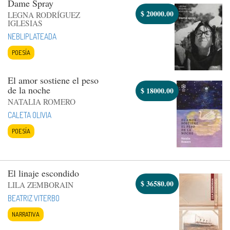
Dame Spray
$
20000.00
LEGNA RODRÍGUEZ
IGLESIAS
NEBLIPLATEADA
POESÍA
El amor sostiene el peso
de la noche
$
18000.00
NATALIA ROMERO
CALETA OLIVIA
POESÍA
El linaje escondido
$
36580.00
LILA ZEMBORAIN
BEATRIZ VITERBO
NARRATIVA