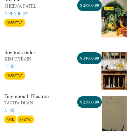
$
26900.00
SHEENA PATEL
ALPHA DECAY
NARRATIVA
Soy toda oídos
$
34000.00
KIM HYE-JIN
FIORDO
NARRATIVA
Teignmouth Electron
$
25000.00
TACITA DEAN
ALIAS
ARTE
ENSAYO